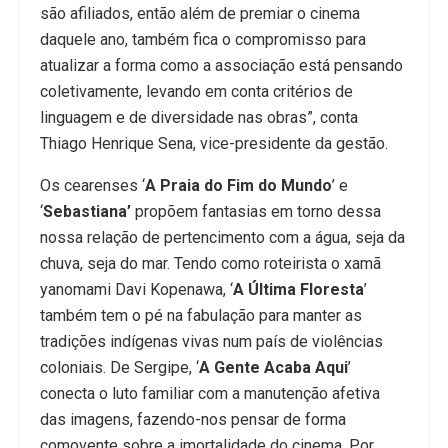
são afiliados, então além de premiar o cinema
daquele ano, também fica o compromisso para
atualizar a forma como a associação está pensando
coletivamente, levando em conta critérios de
linguagem e de diversidade nas obras”, conta
Thiago Henrique Sena, vice-presidente da gestão.
Os cearenses ‘
A Praia do Fim do Mundo
’ e
‘
Sebastiana’
propõem fantasias em torno dessa
nossa relação de pertencimento com a água, seja da
chuva, seja do mar. Tendo como roteirista o xamã
yanomami Davi Kopenawa, ‘
A Última Floresta
’
também tem o pé na fabulação para manter as
tradições indígenas vivas num país de violências
coloniais. De Sergipe, ‘
A Gente Acaba Aqui
’
conecta o luto familiar com a manutenção afetiva
das imagens, fazendo-nos pensar de forma
comovente sobre a imortalidade do cinema. Por