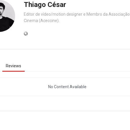
Thiago César
Editor de vídeo/motion designer e Membro da Associação 
Cinema (Aceccine).
Reviews
No Content Available