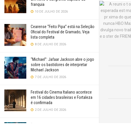
franquia
10 DE JULHO DE 2026
Cearense “Feito Pipa” está na Seleção
Oficial do Festival de Gramado; Veja
lista completa
8 DE JULHO DE 2026
“Michael”: Jafaar Jackson abre o jogo
sobre os bastidores de interpretar
Michael Jackson
7 DE JULHO DE 2026
Festival do Cinema Italiano acontece
em 16 cidades brasileiras e Fortaleza
é confirmada
2 DE JULHO DE 2026
“Supergirl” é uma aventura genérica e
convencional