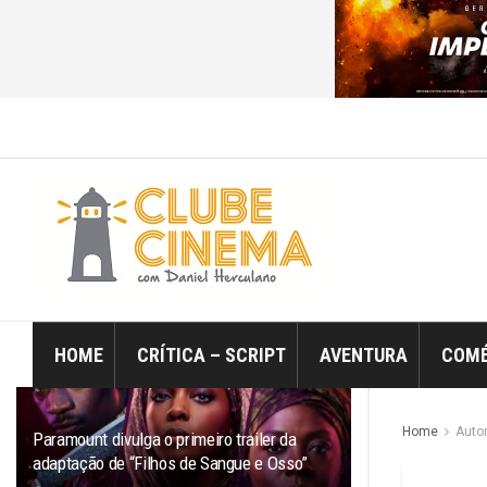
ÚLTIMO
TRENDING
Filtro
HOME
CRÍTICA – SCRIPT
AVENTURA
COMÉ
Home
Auto
Paramount divulga o primeiro trailer da
adaptação de “Filhos de Sangue e Osso”