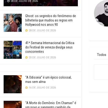
28 DE JULHO DE 2026
Ghost: os segredos do fenômeno de
bilheteria que mudou as regras em
Hollywood nos anos 90
28 DE JULHO DE 2026
41ª Semana Internacional da Crítica
do Festival de veneza divulga seus
concorrentes
Todos
20 DE JULHO DE 2026
“A Odisseia” é um épico colossal,
mas sem alma
16 DE JULHO DE 2026
“A Morte do Demônio: Em Chamas” é
um novo e sangrento capítulo da