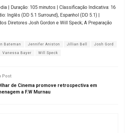
ia | Duração: 105 minutos | Classificação Indicativa: 16
o: Inglês (DD 5.1 Surround), Espanhol (DD 5.1) |
 dos Diretores Josh Gordon e Will Speck; A Preparação
on Bateman
Jennifer Aniston
Jillian Bell
Josh Gord
Vanessa Bayer
Will Speck
o Post
Olhar de Cinema promove retrospectiva em
enagem a F.W Murnau