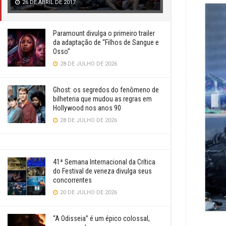
26 DE ABRIL DE 2017
Paramount divulga o primeiro trailer
da adaptação de “Filhos de Sangue e
Osso”
28 DE JULHO DE 2026
Ghost: os segredos do fenômeno de
bilheteria que mudou as regras em
Hollywood nos anos 90
28 DE JULHO DE 2026
41ª Semana Internacional da Crítica
do Festival de veneza divulga seus
concorrentes
20 DE JULHO DE 2026
“A Odisseia” é um épico colossal,