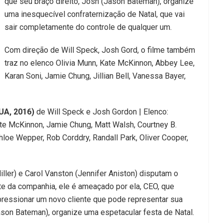
que seu braço direito, Josh (Jason Bateman), organize
uma inesquecível confraternização de Natal, que vai
sair completamente do controle de qualquer um.
Com direção de Will Speck, Josh Gord, o filme também
traz no elenco Olivia Munn, Kate McKinnon, Abbey Lee,
Karan Soni, Jamie Chung, Jillian Bell, Vanessa Bayer,
UA, 2016)
de Will Speck e Josh Gordon | Elenco:
Kate McKinnon, Jamie Chung, Matt Walsh, Courtney B.
Chloe Wepper, Rob Corddry, Randall Park, Oliver Cooper,
iller) e Carol Vanston (Jennifer Aniston) disputam o
te da companhia, ele é ameaçado por ela, CEO, que
mpressionar um novo cliente que pode representar sua
Jason Bateman), organize uma espetacular festa de Natal.