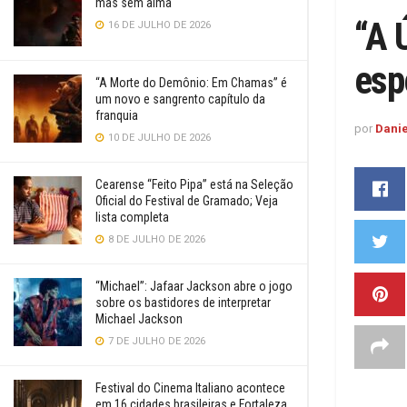
mas sem alma
“A 
16 DE JULHO DE 2026
esp
“A Morte do Demônio: Em Chamas” é
um novo e sangrento capítulo da
franquia
por
Danie
10 DE JULHO DE 2026
Cearense “Feito Pipa” está na Seleção
Oficial do Festival de Gramado; Veja
lista completa
8 DE JULHO DE 2026
“Michael”: Jafaar Jackson abre o jogo
sobre os bastidores de interpretar
Michael Jackson
7 DE JULHO DE 2026
Festival do Cinema Italiano acontece
em 16 cidades brasileiras e Fortaleza