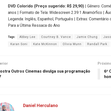
DVD Colorido (Preço sugerido: R$ 29,90)
| Gênero: Coméd
anos | Formato de Tela: Widescreen 2.39:1 Anamórfico | Áudi
Legenda: Inglês, Espanhol, Português | Extras: Comentário
Para a Última Ressaca do Ano
Tags:
Abbey Lee
Courtney B. Vance
Jamie Chung
Jas
Karan Soni
Kate McKinnon
Olivia Munn
Randall Park
erior
Próxim
Mostra Outros Cinemas divulga sua programação
6º 
7
hom
Daniel Herculano