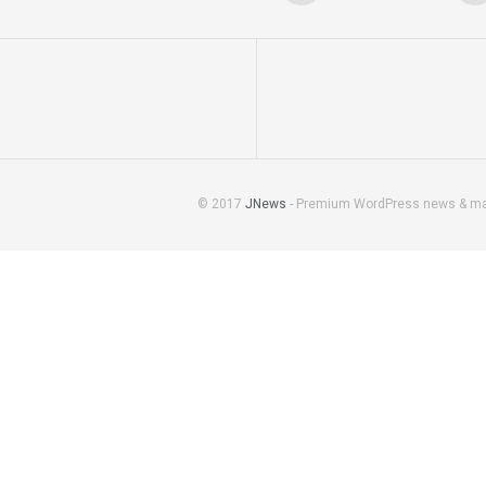
© 2017
JNews
- Premium WordPress news & m