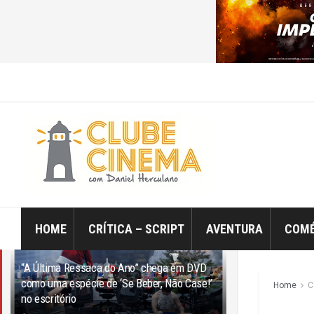
ÚLTIMO
TRENDING
Filtro
HOME
CRÍTICA – SCRIPT
AVENTURA
COMÉ
“A Última Ressaca do Ano” chega em DVD
como uma espécie de ‘Se Beber, Não Case!’
Home
C
no escritório