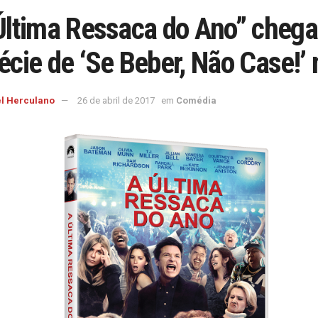
Última Ressaca do Ano” che
écie de ‘Se Beber, Não Case!’ n
l Herculano
26 de abril de 2017
em
Comédia