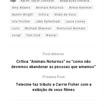
Tags:
Aaron Taylor-Johnson
Adaptação literária
Amy Adams
Animais Noturnos
Armie Hammer
Austin Wright
Crítica
Globo de Ouro
Isla Fischer
Jake Gyllenhaal
Laura Linney
Livro
Michael Shannon
Nocturnal Animals
script
Tom Ford
Warner
Post Anterior
Crítica: "Animais Noturnos" ou "como não
devemos abandonar as pessoas que amamos”
Próximo Post
Telecine faz tributo a Carrie Fisher com a
exibição de seus filmes