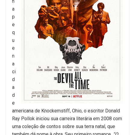
n
a
p
e
q
u
e
n
a
ci
d
a
d
e
americana de Knockemstiff, Ohio, o escritor Donald
Ray Pollok iniciou sua carreira literária em 2008 com
uma coleção de contos sobre sua terra natal, que
também dá nome à obra. Seu primeiro romance,
“O