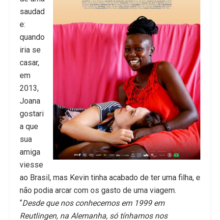
saudad
e:
quando
iria se
casar,
em
2013,
Joana
gostari
a que
sua
amiga
viesse
ao Brasil, mas Kevin tinha acabado de ter uma filha, e
não podia arcar com os gasto de uma viagem.
“
Desde que nos conhecemos em 1999 em
Reutlingen, na Alemanha, só tínhamos nos