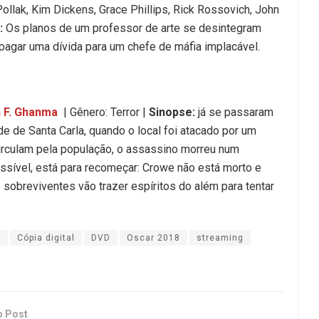
Pollak, Kim Dickens, Grace Phillips, Rick Rossovich, John
:
Os planos de um professor de arte se desintegram
 pagar uma dívida para um chefe de máfia implacável.
 F. Ghanma
| Gênero: Terror |
Sinopse:
já se passaram
e de Santa Carla, quando o local foi atacado por um
culam pela população, o assassino morreu num
sível, está para recomeçar: Crowe não está morto e
sobreviventes vão trazer espíritos do além para tentar
h
Cópia digital
DVD
Oscar 2018
streaming
o Post