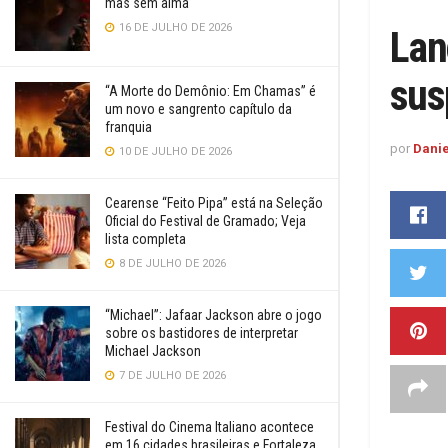
mas sem alma
16 DE JULHO DE 2026
Lan
sus
“A Morte do Demônio: Em Chamas” é
um novo e sangrento capítulo da
franquia
por
Danie
10 DE JULHO DE 2026
Cearense “Feito Pipa” está na Seleção
Oficial do Festival de Gramado; Veja
lista completa
8 DE JULHO DE 2026
“Michael”: Jafaar Jackson abre o jogo
sobre os bastidores de interpretar
Michael Jackson
7 DE JULHO DE 2026
Festival do Cinema Italiano acontece
em 16 cidades brasileiras e Fortaleza