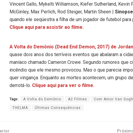
Vincent Gallo, Mykelti Williamson, Kiefer Sutherland, Kevin 
McGinley, Max Perlich, Rod Steiger, Martin Sheen |
Sinopse
quando ele seqüestra a filha de um jogador de futebol para
Clique aqui para assistir ao filme.
A Volta do Demônio (Dead End Demon, 2017) de Jordan
quase dois anos dos terríveis eventos que abalaram a cidad
maníaco chamado Cameron Crowe. Segundo rumores que cir
incêndio que ele mesmo provocou. Mas o que parecia impos
quer vingança. Enquanto as mortes acontecem, um grupo de 
derrotá-lo.
Clique aqui para ver o filme.
Tags:
A Volta do Demônio
A2 Filmes
Com Amor Van Gog
THELMA
Últimas Consequências
erior
Próxim