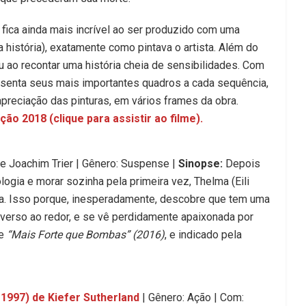
, fica ainda mais incrível ao ser produzido com uma
da história), exatamente como pintava o artista. Além do
 ao recontar uma história cheia de sensibilidades. Com
esenta seus mais importantes quadros a cada sequência,
apreciação das pinturas, em vários frames da obra.
o 2018 (clique para assistir ao filme).
 Joachim Trier | Gênero: Suspense |
Sinopse:
Depois
ogia e morar sozinha pela primeira vez, Thelma (Eili
a. Isso porque, inesperadamente, descobre que tem uma
iverso ao redor, e se vê perdidamente apaixonada por
de
“Mais Forte que Bombas” (2016)
, e indicado pela
 1997) de Kiefer Sutherland
| Gênero: Ação | Com: