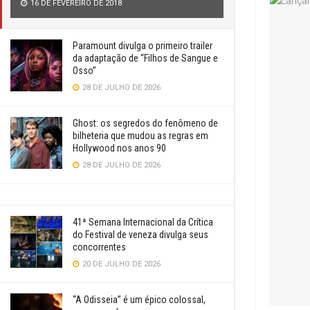
16 DE FEVEREIRO DE 2018
Paramount divulga o primeiro trailer
da adaptação de “Filhos de Sangue e
Osso”
28 DE JULHO DE 2026
Ghost: os segredos do fenômeno de
bilheteria que mudou as regras em
Hollywood nos anos 90
28 DE JULHO DE 2026
41ª Semana Internacional da Crítica
do Festival de veneza divulga seus
concorrentes
20 DE JULHO DE 2026
“A Odisseia” é um épico colossal,