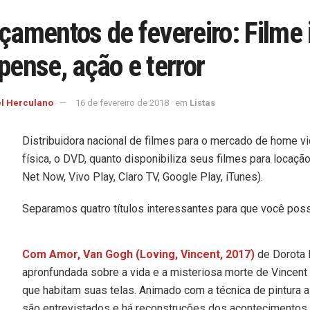
çamentos de fevereiro: Filme 
pense, ação e terror
l Herculano
16 de fevereiro de 2018
em
Listas
Distribuidora nacional de filmes para o mercado de home v
física, o DVD, quanto disponibiliza seus filmes para locaç
Net Now, Vivo Play, Claro TV, Google Play, iTunes).
Separamos quatro títulos interessantes para que você possa
Com Amor, Van Gogh (Loving, Vincent, 2017)
de Dorota 
apronfundada sobre a vida e a misteriosa morte de Vincen
que habitam suas telas. Animado com a técnica de pintura 
são entrevistados e há reconstruções dos acontecimentos