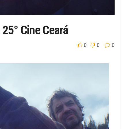
 25° Cine Ceará
0
0
0