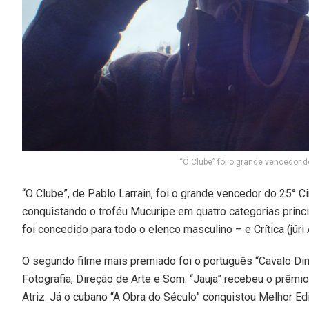
“O Clube” foi o grande vencedor do
“O Clube”, de Pablo Larrain, foi o grande vencedor do 25° 
conquistando o troféu Mucuripe em quatro categorias princ
foi concedido para todo o elenco masculino – e Crítica (júri 
O segundo filme mais premiado foi o português “Cavalo Din
Fotografia, Direção de Arte e Som. “Jauja” recebeu o prêmi
Atriz. Já o cubano “A Obra do Século” conquistou Melhor Edi