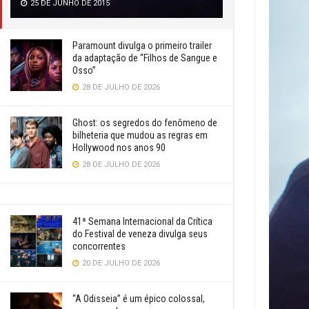
25 DE JUNHO DE 2015
Paramount divulga o primeiro trailer
da adaptação de “Filhos de Sangue e
Osso”
28 DE JULHO DE 2026
Ghost: os segredos do fenômeno de
bilheteria que mudou as regras em
Hollywood nos anos 90
28 DE JULHO DE 2026
41ª Semana Internacional da Crítica
do Festival de veneza divulga seus
concorrentes
20 DE JULHO DE 2026
“A Odisseia” é um épico colossal,