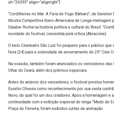
id=”26393″ align=”alignright”]
“Cordilheiras no Mar: A Fúria do Fogo Bárbaro”, de Geneton
Mostra Competitiva Ibero-Americana de Longa-metragem pel
Glauber Rocha na história política e cultural do Brasil. “
novidade do festival, concedida pela crítica (Abraccine).
O belo Cineteatro São Luiz foi pequeno para o público que 
feira (24) para a solenidade de encerramento do 25° Cine 
Na ocasião, também foram anunciados os vencedores das M
Olhar do Ceará, além dos prêmios especiais.
Antes do anúncio dos vencedores, o festival prestou home
Eusélio Oliveira como reconhecimento por sua vasta contri
Novo, do qual foi um dos criadores. Após a homenagem e a
continuidade com a exibição especial do longa “Medo do Es
Praça do Ferreira, foram exibidos curtas de animação.