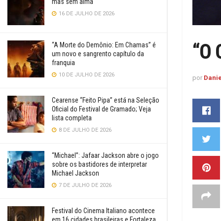
mas sem alma
16 DE JULHO DE 2026
“O 
“A Morte do Demônio: Em Chamas” é
um novo e sangrento capítulo da
franquia
10 DE JULHO DE 2026
por
Danie
Cearense “Feito Pipa” está na Seleção
Oficial do Festival de Gramado; Veja
lista completa
8 DE JULHO DE 2026
“Michael”: Jafaar Jackson abre o jogo
sobre os bastidores de interpretar
Michael Jackson
7 DE JULHO DE 2026
Festival do Cinema Italiano acontece
em 16 cidades brasileiras e Fortaleza