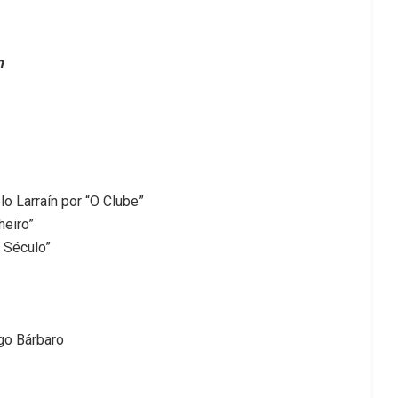
m
lo Larraín por “O Clube”
heiro”
o Século”
ogo Bárbaro