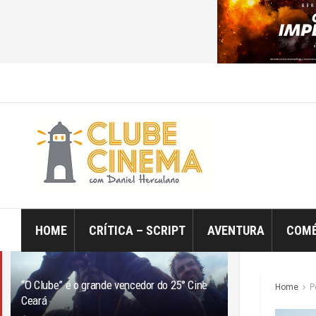
ÚLTIMO
TRENDING
Filtro
HOME
CRÍTICA – SCRIPT
AVENTURA
COMÉ
“O Clube” é o grande vencedor do 25° Cine
Home
P
Ceará