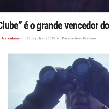
Clube” é o grande vencedor do
l Herculano
25 de junho de 2015
em
Perspectiva | Festivais