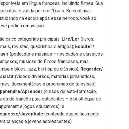
isponiveis em língua francesa, incluindo filmes. Sua
ssinatura é válida por um (1) ano. Se continuar
studando na escola após esse período, você só
eve pedir a renovação.
ão cinco categorias principais:
Lire/Ler
(livros,
ornais, revistas, quadrinhos e artigos);
Ecouter/​
uvir
(podcasts e músicas​ – novidades e classicos
ranceses, musicas de filmes franceses, mas
ambem blues, jazz, hip hop ou clássico);
Regarder/​
ssistir
(vídeos diversos, matérias jornalísticas,
ilmes, documentários e programas de televisão);
pprendre/Aprender
(cursos de auto-formação​,
ivros de francês para estudantes – bibliothèque de
’apprenant ​e jogos educativos); e
eunesse/Juventude
(conteudo especificamente
ara crianças e jovens adolescentes)​.