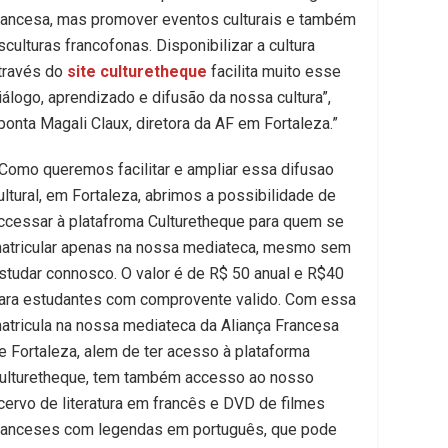
rancesa, mas promover eventos culturais e também
​s​cultura​s ​​francofonas. ​D​isponibilizar a cultura
través do
site culturetheque
facilita muito esse
iálogo, aprendizado e difusão da nossa cultura”,
ponta Magali Claux, diretora da AF em Fortaleza.”
 “Como queremos facilitar e ampliar essa difusao
ultural, em Fortaleza, abrimos a possibilidade de
ccessar à platafroma Culturetheque para quem se
atricular apenas na nossa mediateca, mesmo sem
studar connosco. O valor é de R$ 50 anual e R$40
ara estudantes com comprovente valido. Com essa
atricula na nossa mediateca da Aliança Francesa
e Fortaleza, alem de ter acesso à plataforma
ulturetheque, tem também accesso ao nosso
cervo de literatura em francês e DVD de filmes
ranceses com legendas em português, que pode