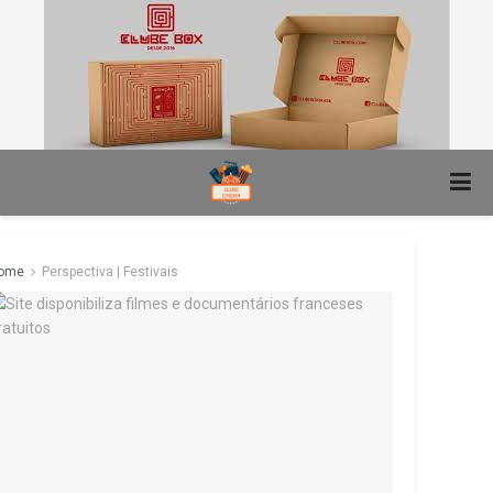
ome
Perspectiva | Festivais