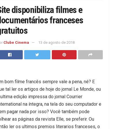
ite disponibiliza filmes e
documentários franceses
gratuitos
or
Clube Cinema
13 de agosto de 2018
m bom filme francês sempre vale a pena, né? E
ue tal ler ​os artigos de hoje do jornal Le Monde, ​ou
 ultima edição impressa do jornal Courrier
nternational na íntegra, na tela do seu computador e
em pagar nada por isso? Você também pode
olhear as páginas da revista Elle, se preferir. Ou
ntão ler o​s ultimos premios literarios franceses, o ​