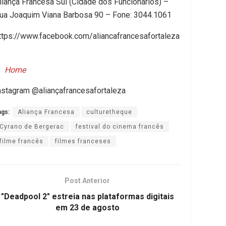
liança Francesa Sul (Cidade dos Funcionários) –
ua Joaquim Viana Barbosa 90 – Fone: 3044.1061
ttps://www.facebook.com/aliancafrancesafortaleza
Home
nstagram @aliançafrancesafortaleza
ags:
Aliança Francesa
culturetheque
Cyrano de Bergerac
festival do cinema francês
filme francês
filmes franceses
Post Anterior
"Deadpool 2" estreia nas plataformas digitais
em 23 de agosto