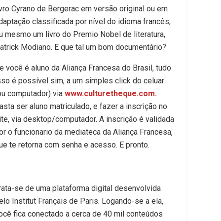
ivro Cyrano de Bergerac em versão original ou em
daptação classificada por nível do idioma francês​,
u mesmo um livro do Premio Nobel de literatura,
atrick Modiano​. E que tal um bom documentário?
e você é aluno da Aliança Francesa do Brasil, tudo
sso é possível sim, a um simples click do celuar
ou computador) via
www.culturetheque.com.
asta ser aluno matriculado, e fazer a inscrição no
ite​, via desktop/computador. A inscrição é validada
or o funcionario da mediateca da Aliança Francesa,
ue te retorna com senha e acesso. E pronto.
rata-se de uma plataforma digital desenvolvida
elo Institut Français de Paris. Logando-se a ela,
ocê fica conectado a cerca de 40 mil conteúdos