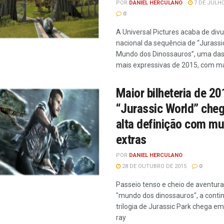
POR
DANIEL HERCULANO
7 DE JULHO
0
A Universal Pictures acaba de divul
nacional da sequência de “Jurassi
Mundo dos Dinossauros”, uma das 
mais expressivas de 2015, com mai
Maior bilheteria de 20
“Jurassic World” che
alta definição com mu
extras
POR
DANIEL HERCULANO
28 DE OUTUBRO DE 2015
0
Passeio tenso e cheio de aventura
"mundo dos dinossauros", a conti
trilogia de Jurassic Park chega em
ray