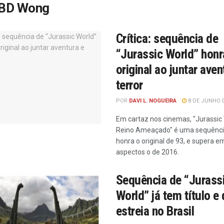
BD Wong
Crítica: sequência de
“Jurassic World” honr
original ao juntar aven
terror
POR
DAVI L. NOGUEIRA
8 DE JUNHO D
Em cartaz nos cinemas, "Jurassic 
Reino Ameaçado" é uma sequênci
honra o original de 93, e supera 
aspectos o de 2016.
Sequência de “Jurass
World” já tem título e
estreia no Brasil