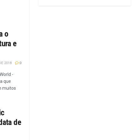
a o
tura e
E 2018
0
World -
a que
em muitos
ic
 data de