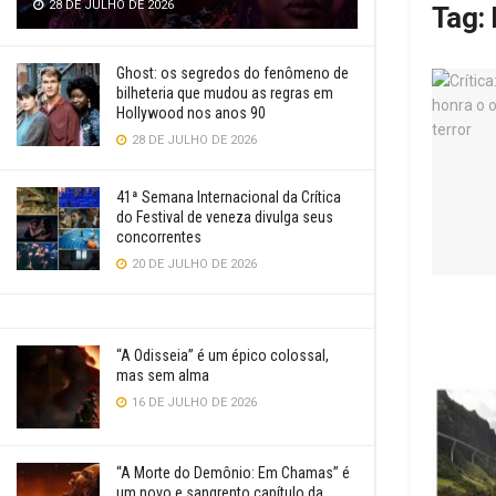
28 DE JULHO DE 2026
Tag:
Ghost: os segredos do fenômeno de
bilheteria que mudou as regras em
Hollywood nos anos 90
28 DE JULHO DE 2026
41ª Semana Internacional da Crítica
do Festival de veneza divulga seus
concorrentes
20 DE JULHO DE 2026
“A Odisseia” é um épico colossal,
mas sem alma
16 DE JULHO DE 2026
“A Morte do Demônio: Em Chamas” é
um novo e sangrento capítulo da