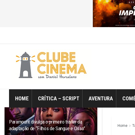
ÚLTIMO
TRENDING
Filtro
HOME
CRÍTICA – SCRIPT
AVENTURA
COMÉ
Paramount divulga o primeiro trailer da
Home
T
adaptação de “Filhos de Sangue e Osso”