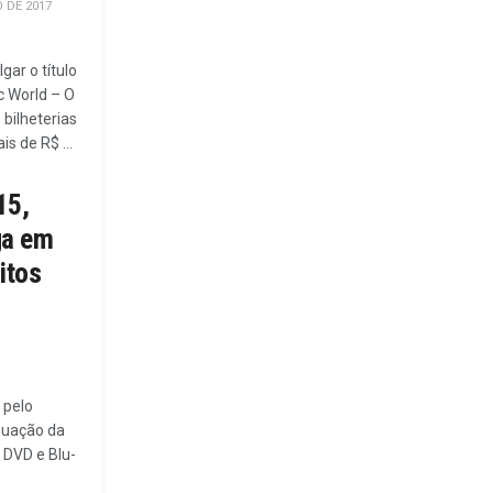
 DE 2017
gar o título
c World – O
bilheterias
s de R$ ...
15,
ga em
itos
 pelo
nuação da
 DVD e Blu-