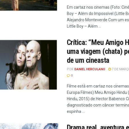
Em cartaz nos cinemas (Foto: Cinép
Boy – Além do Impossível (Little B
Alejandro Monteverde Com um esti
Little Boy – Além ...
Crítica: “Meu Amigo H
uma viagem (chata) pe
de um cineasta
POR
DANIEL HERCULANO
7 DE MARÇO
0
Filme está em cartaz nos cinemas 
Europa Filmes) Meu Amigo Hindu 
Hindu, 2015) de Hector Babenco C
diagnosticado com câncer termina
espinha ...
Drama real, aventura 