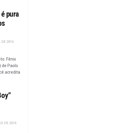
 é pura
os
L DE 2016
to: Fênix
) de Paolo
cê acredita
Boy”
O DE 2016