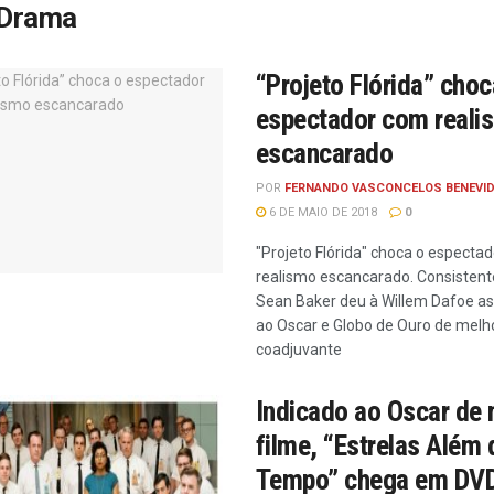
Drama
“Projeto Flórida” choc
espectador com reali
escancarado
POR
FERNANDO VASCONCELOS BENEVI
6 DE MAIO DE 2018
0
"Projeto Flórida" choca o especta
realismo escancarado. Consisten
Sean Baker deu à Willem Dafoe as
ao Oscar e Globo de Ouro de melho
coadjuvante
Indicado ao Oscar de 
filme, “Estrelas Além 
Tempo” chega em DVD