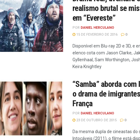
realismo brutal se mi
em “Evereste”
POR
DANIEL HERCULANO
15 DE FEVEREIRO DE 2016
0
Disponível em Blu-ray 2D e 3D, e 
elenco cota com Jason Clarke, Ja
Gyllenhaal, Sam Worthington, Josh
Keira Knightley
“Samba” aborda com 
o drama de imigrantes
França
POR
DANIEL HERCULANO
23 DE OUTUBRO DE 2015
0
Da mesma dupla de cineastas do 
Intocáveis (2011), o filme está di