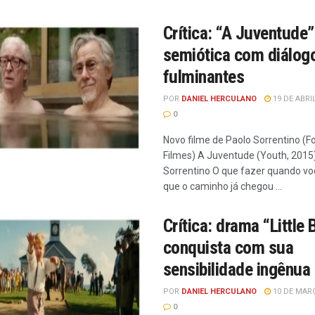
Crítica: “A Juventude”
semiótica com diálog
fulminantes
POR
DANIEL HERCULANO
19 DE ABRI
0
Novo filme de Paolo Sorrentino (Fo
Filmes) A Juventude (Youth, 2015
Sorrentino O que fazer quando vo
que o caminho já chegou ...
Crítica: drama “Little 
conquista com sua
sensibilidade ingênua
POR
DANIEL HERCULANO
10 DE MARÇ
0