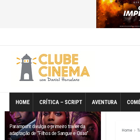
ÚLTIMO
TRENDING
Filtro
HOME
CRÍTICA – SCRIPT
AVENTURA
COMÉ
Paramount divulga o primeiro trailer da
Home
T
adaptação de “Filhos de Sangue e Osso”