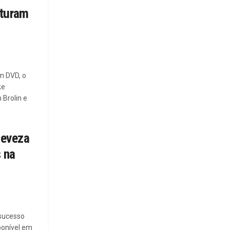
sturam
em DVD, o
ke
 Brolin e
leveza
 na
sucesso
sponível em