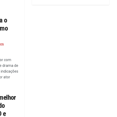
a o
smo
DES
dor com
te drama de
 indicações
r ator
melhor
do
 e