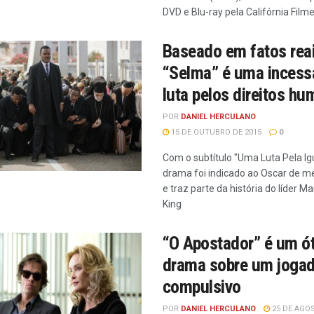
DVD e Blu-ray pela Califórnia Film
Baseado em fatos reai
“Selma” é uma incess
luta pelos direitos h
POR
DANIEL HERCULANO
15 DE OUTUBRO DE 2015
0
Com o subtítulo "Uma Luta Pela Ig
drama foi indicado ao Oscar de me
e traz parte da história do líder Ma
King
“O Apostador” é um ó
drama sobre um jogad
compulsivo
POR
DANIEL HERCULANO
25 DE AGOS