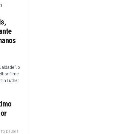
es
s,
ante
umanos
ualdade", o
lhor filme
rtin Luther
timo
or
TO DE 2015