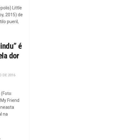
olis) Little
oy, 2015) de
lo pueril,
indu” é
la dor
 DE 2016
(Foto:
(My Friend
ineasta
l na
e