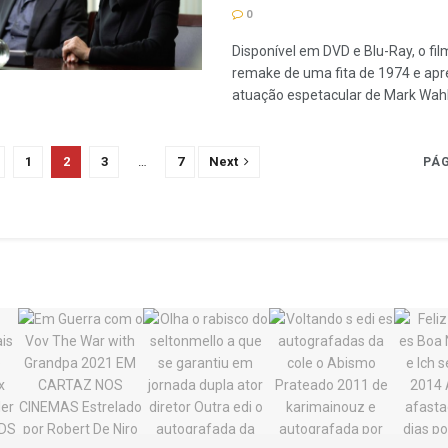
0
Disponível em DVD e Blu-Ray, o fi
remake de uma fita de 1974 e ap
atuação espetacular de Mark Wah
1
2
3
…
7
Next
PÁG