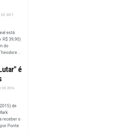
 DE 2017
eal está
: R$ 39,90)
ém do
heodore ...
Lutar” é
s
 DE 2016
 2015) de
Mark
a receber o
 por Ponte