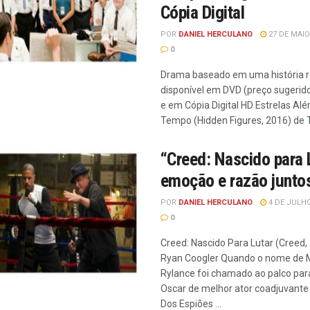
Cópia Digital
POR
DANIEL HERCULANO
27 DE MAIO
0
Drama baseado em uma história r
disponível em DVD (preço sugerido
e em Cópia Digital HD Estrelas Al
Tempo (Hidden Figures, 2016) de T
“Creed: Nascido para 
emoção e razão junto
POR
DANIEL HERCULANO
4 DE JULHO
0
Creed: Nascido Para Lutar (Creed,
Ryan Coogler Quando o nome de 
Rylance foi chamado ao palco par
Oscar de melhor ator coadjuvante
Dos Espiões ...