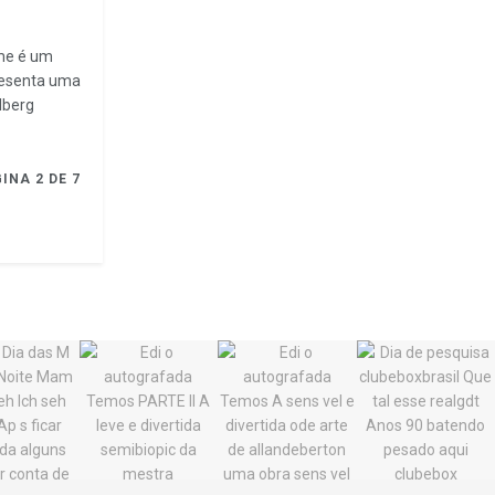
lme é um
resenta uma
lberg
INA 2 DE 7