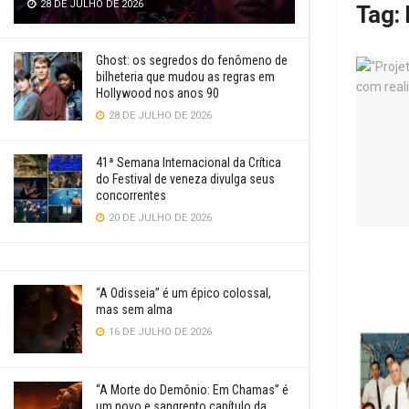
28 DE JULHO DE 2026
Tag:
Ghost: os segredos do fenômeno de
bilheteria que mudou as regras em
Hollywood nos anos 90
28 DE JULHO DE 2026
41ª Semana Internacional da Crítica
do Festival de veneza divulga seus
concorrentes
20 DE JULHO DE 2026
“A Odisseia” é um épico colossal,
mas sem alma
16 DE JULHO DE 2026
“A Morte do Demônio: Em Chamas” é
um novo e sangrento capítulo da