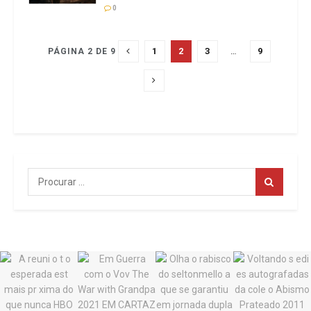
0
1
2
3
…
9
PÁGINA 2 DE 9