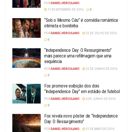
POR
DANIEL HERCULANO
17 DE SETEMBRO DE 2016
0
“Sob o Mesmo Céu” é comédia romântica
otimista e bonitinha
POR
DANIEL HERCULANO
25 DE JULHO DE 2016
0
“Independence Day: O Ressurgimento”
mais parece uma refilmagem que uma
sequência
POR
DANIEL HERCULANO
22 DE JUNHO DE 2016
0
Fox promove exibição dos dois
“Independence Day” em estádio de futebol
POR
DANIEL HERCULANO
6 DE JUNHO DE 2016
0
Fox revela novo pôster de “Independence
Day: O Ressurgimento”
POR
DANIEL HERCULANO
31 DE MAIO DE 2016