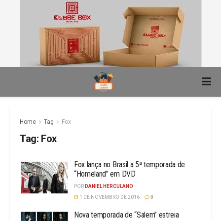
Home
Tag
Fox
Tag:
Fox
Fox lança no Brasil a 5ª temporada de
“Homeland” em DVD
POR
DANIEL HERCULANO
1 DE NOVEMBRO DE 2016
0
Nova temporada de “Salem” estreia