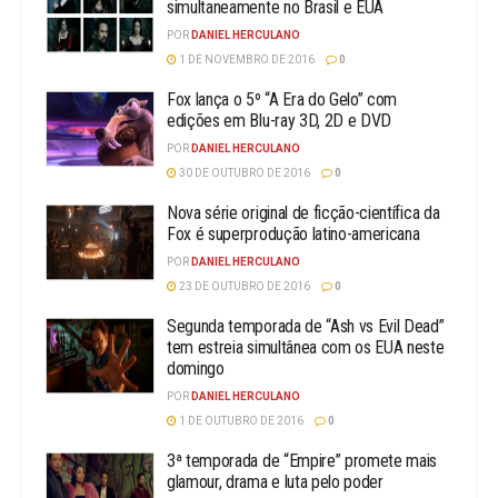
simultaneamente no Brasil e EUA
POR
DANIEL HERCULANO
1 DE NOVEMBRO DE 2016
0
Fox lança o 5º “A Era do Gelo” com
edições em Blu-ray 3D, 2D e DVD
POR
DANIEL HERCULANO
30 DE OUTUBRO DE 2016
0
Nova série original de ficção-científica da
Fox é superprodução latino-americana
POR
DANIEL HERCULANO
23 DE OUTUBRO DE 2016
0
Segunda temporada de “Ash vs Evil Dead”
tem estreia simultânea com os EUA neste
domingo
POR
DANIEL HERCULANO
1 DE OUTUBRO DE 2016
0
3ª temporada de “Empire” promete mais
glamour, drama e luta pelo poder