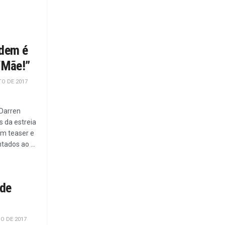
rdem é
 “Mãe!”
O DE 2017
 Darren
 da estreia
um teaser e
tados ao ...
 de
O DE 2017