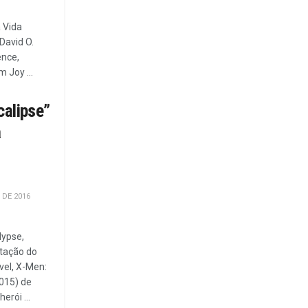
 Vida
David O.
ence,
 Joy ...
calipse”
a
 DE 2016
lypse,
tação do
vel, X-Men:
015) de
erói ...