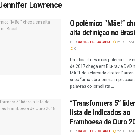
Jennifer Lawrence
O polêmico “Mãe!” c
alta definição no Brasi
POR
DANIEL HERCULANO
24 DE JANE
0
Um dos filmes mais polêmicos e i
de 2017 chega em Blu-ray e DVD no
MÃE!, do aclamado diretor Darren
criou “uma obra-prima impression
palavras do jornalista ...
“Transformers 5” lider
lista de indicados ao
Framboesa de Ouro 2
POR
DANIEL HERCULANO
22 DE JANE