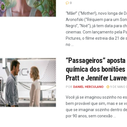
0
“Mãe!” (“Mother!), novo longa de 
Aronofski (“Réquiem para um Sonh
Negro”, “Noé”), já tem data para c
cinemas. Com lançamento pela 
Pictures, o filme estreia dia 21 d
no ...
“Passageiros” aposta
química dos bonitões 
Pratt e Jennifer Lawr
POR
DANIEL HERCULANO
9 DE MAIO 
Você já se imaginou sozinho no e
bem provável que sim, mas e se v
que se imaginar sozinho dentro 
por 90 anos, sem conexão ...