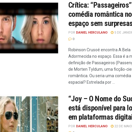
Crítica: “Passageiros
comédia romântica no
espaço sem surpresa
POR
DANIEL HERCULANO
5 DE JANEI
0
Robinson Crusoé encontra A Bela
Adormecida no espaço. Essa é a 
definição de Passageiros (Passen
de Morten Tyldum, uma ficção-cien
romântica. Ou seria uma comédia
espacial? Estrelada por ...
“Joy – O Nome do Su
está disponível para 
em plataformas digita
POR
DANIEL HERCULANO
22 DE MAIO