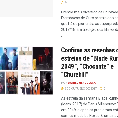
0
Prêmio mais divertido de Hollywoo
Framboesa de Ouro premia ano ap
que há de pior entra as superpro
2017/18. E a tradição dos filmes d
...
Confiras as resenhas 
estreias de “Blade Ru
2049”, “Chocante” e
“Churchill”
POR
DANIEL HERCULANO
6 DE OUTUBRO DE 2017
0
As estreia da semana Blade Runn
(Idem, 2017) de Denis Villeneuve:
em 2049, e após os problemas en
com os modelos Nexus 8, uma nov