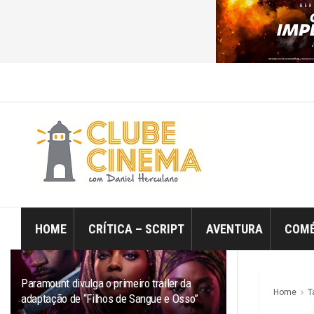
ÚLTIMO
TRENDING
Filtro
HOME
CRÍTICA – SCRIPT
AVENTURA
COMÉ
Paramount divulga o primeiro trailer da
Home
T
adaptação de “Filhos de Sangue e Osso”