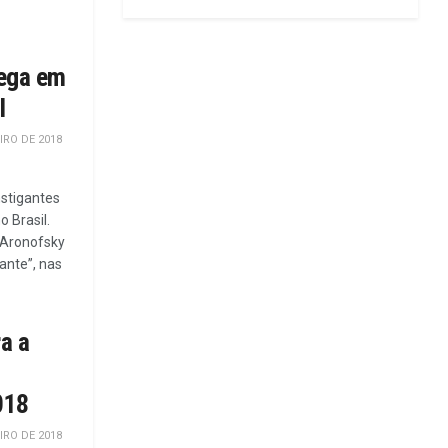
hega em
l
IRO DE 2018
nstigantes
 Brasil.
 Aronofsky
ante”, nas
a a
018
IRO DE 2018