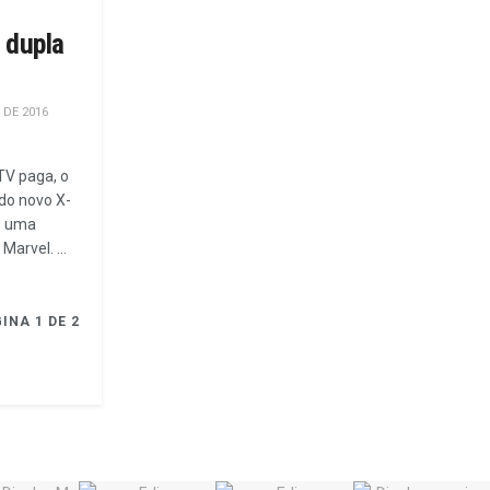
 dupla
 DE 2016
TV paga, o
do novo X-
e uma
arvel. ...
INA 1 DE 2