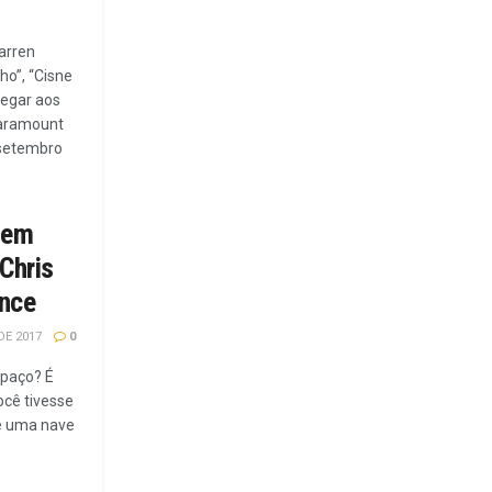
Darren
o”, “Cisne
hegar aos
Paramount
e setembro
 em
Chris
ence
DE 2017
0
spaço? É
ocê tivesse
de uma nave