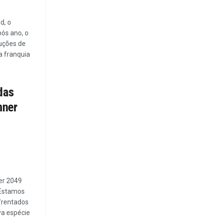
d, o
ós ano, o
duções de
a franquia
das
nner
er 2049
 Estamos
frentados
a espécie