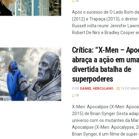
0
Após o sucesso de O Lado Bom da
(2012) e Trapaça (2013), o diretor 
Russell volta reunir Jennifer Lawr
Robert De Niro e Bradley Cooper em
Crítica: “X-Men – Apo
abraça a ação em um
divertida batalha de
superpoderes
POR
DANIEL HERCULANO
19 DE MAIO
0
X-Men: Apocalipse (X-Men: Apoca
2015) de Brian Synger Sexta adap
universo com os mutantes da Mar
Apocalipse (X-Men: Apocalypse, 2
Brian Synger, é um filme de super-h