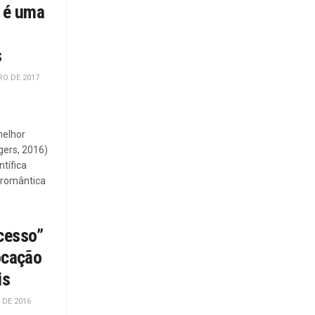
” é uma
s
RO DE 2017
melhor
gers, 2016)
tífica
 romântica
cesso”
locação
is
 DE 2016