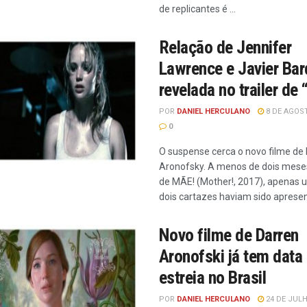
de replicantes é ...
Relação de Jennifer
Lawrence e Javier Ba
revelada no trailer de
POR
DANIEL HERCULANO
8 DE AGOST
0
O suspense cerca o novo filme de
Aronofsky. A menos de dois meses
de MÃE! (Mother!, 2017), apenas 
dois cartazes haviam sido apresen
Novo filme de Darren
Aronofski já tem data
estreia no Brasil
POR
DANIEL HERCULANO
24 DE JULH