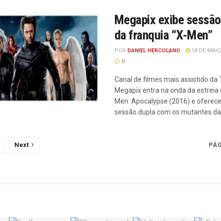
Megapix exibe sessão
da franquia “X-Men”
POR
DANIEL HERCULANO
18 DE MAIO
0
Canal de filmes mais assistido da 
Megapix entra na onda da estreia 
Men: Apocalypse (2016) e oferec
sessão dupla com os mutantes da M
Next
PÁG