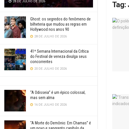
28 DE JULHO DE 2026
Tag:
Ghost: os segredos do fenômeno de
bilheteria que mudou as regras em
Hollywood nos anos 90
28 DE JULHO DE 2026
41ª Semana Internacional da Crítica
do Festival de veneza divulga seus
concorrentes
20 DE JULHO DE 2026
“A Odisseia” é um épico colossal,
mas sem alma
16 DE JULHO DE 2026
“A Morte do Demônio: Em Chamas” é
um novo e sangrento capítulo da