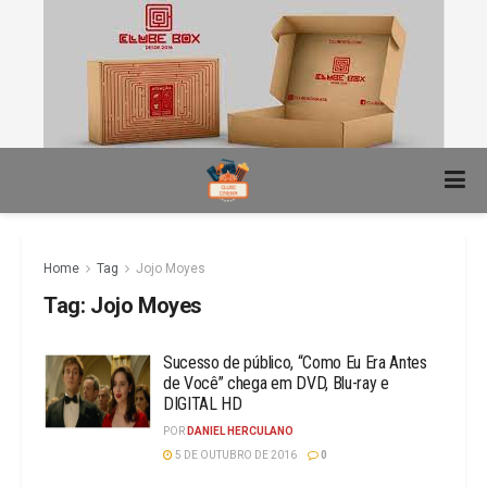
Home
Tag
Jojo Moyes
Tag:
Jojo Moyes
Sucesso de público, “Como Eu Era Antes
de Você” chega em DVD, Blu-ray e
DIGITAL HD
POR
DANIEL HERCULANO
5 DE OUTUBRO DE 2016
0