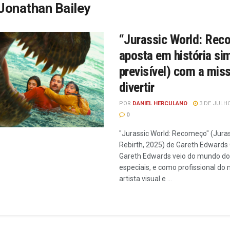
Jonathan Bailey
“Jurassic World: Rec
aposta em história si
previsível) com a mis
divertir
POR
DANIEL HERCULANO
3 DE JULHO
0
"Jurassic World: Recomeço" (Juras
Rebirth, 2025) de Gareth Edwards 
Gareth Edwards veio do mundo do
especiais, e como profissional do m
artista visual e ...