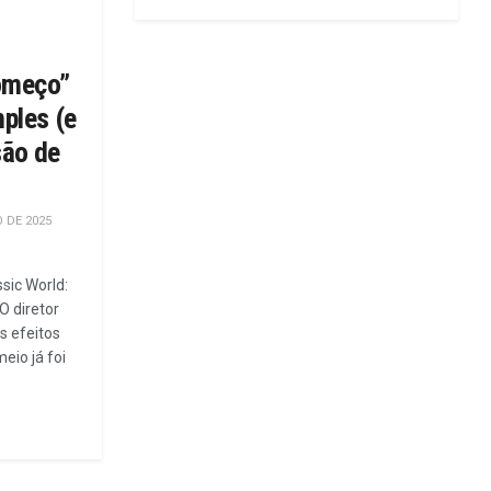
omeço”
mples (e
são de
 DE 2025
sic World:
O diretor
s efeitos
eio já foi