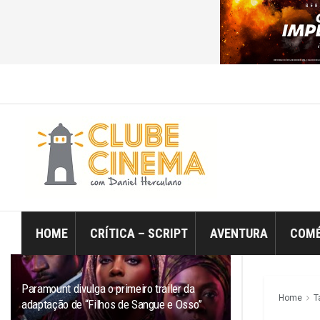
ÚLTIMO
TRENDING
Filtro
HOME
CRÍTICA – SCRIPT
AVENTURA
COMÉ
Paramount divulga o primeiro trailer da
Home
T
adaptação de “Filhos de Sangue e Osso”