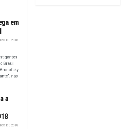
hega em
l
IRO DE 2018
nstigantes
 Brasil.
 Aronofsky
ante”, nas
a a
018
IRO DE 2018