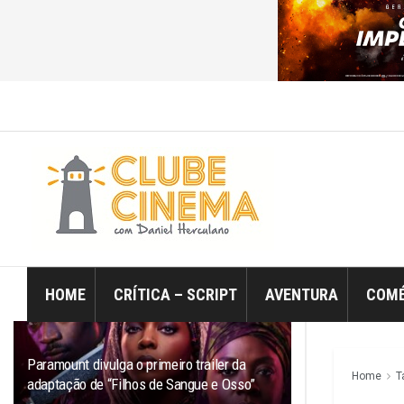
ÚLTIMO
TRENDING
Filtro
HOME
CRÍTICA – SCRIPT
AVENTURA
COMÉ
Paramount divulga o primeiro trailer da
Home
T
adaptação de “Filhos de Sangue e Osso”