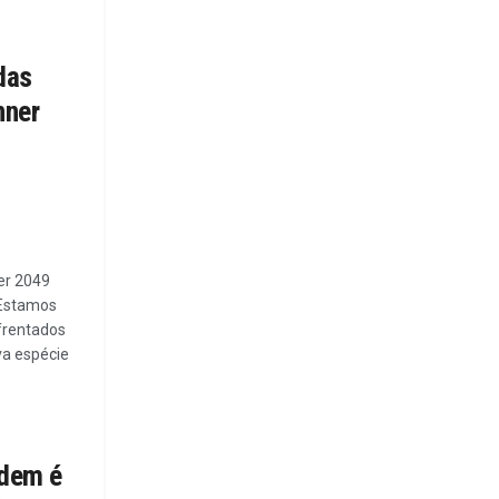
das
nner
er 2049
 Estamos
frentados
a espécie
rdem é