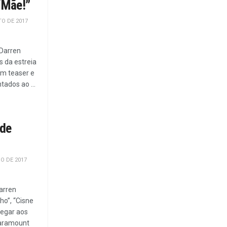
 “Mãe!”
O DE 2017
 Darren
 da estreia
um teaser e
tados ao ...
 de
O DE 2017
Darren
o”, “Cisne
hegar aos
Paramount