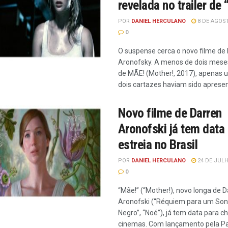
revelada no trailer de
POR
DANIEL HERCULANO
8 DE AGOST
0
O suspense cerca o novo filme de
Aronofsky. A menos de dois meses
de MÃE! (Mother!, 2017), apenas 
dois cartazes haviam sido apresen
Novo filme de Darren
Aronofski já tem data
estreia no Brasil
POR
DANIEL HERCULANO
24 DE JULH
0
“Mãe!” (“Mother!), novo longa de 
Aronofski (“Réquiem para um Sonh
Negro”, “Noé”), já tem data para c
cinemas. Com lançamento pela 