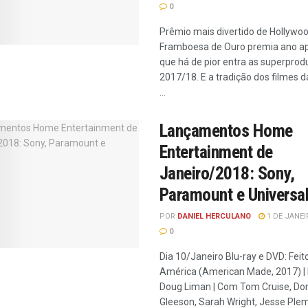
0
Prêmio mais divertido de Hollywoo
Framboesa de Ouro premia ano ap
que há de pior entra as superpro
2017/18. E a tradição dos filmes d
...
Lançamentos Home
Entertainment de
Janeiro/2018: Sony,
Paramount e Universa
POR
DANIEL HERCULANO
1 DE JANEI
0
Dia 10/Janeiro Blu-ray e DVD: Feit
América (American Made, 2017) | 
Doug Liman | Com Tom Cruise, Do
Gleeson, Sarah Wright, Jesse Ple