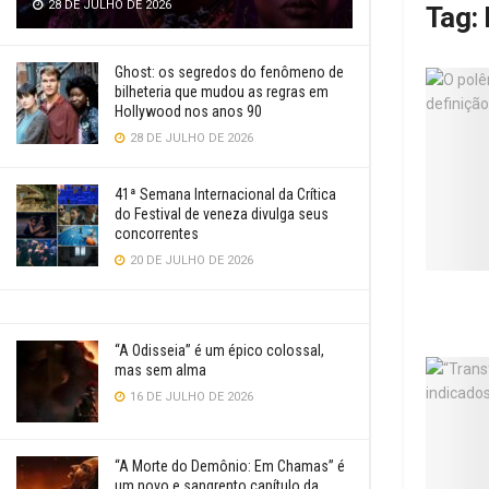
28 DE JULHO DE 2026
Tag:
Ghost: os segredos do fenômeno de
bilheteria que mudou as regras em
Hollywood nos anos 90
28 DE JULHO DE 2026
41ª Semana Internacional da Crítica
do Festival de veneza divulga seus
concorrentes
20 DE JULHO DE 2026
“A Odisseia” é um épico colossal,
mas sem alma
16 DE JULHO DE 2026
“A Morte do Demônio: Em Chamas” é
um novo e sangrento capítulo da