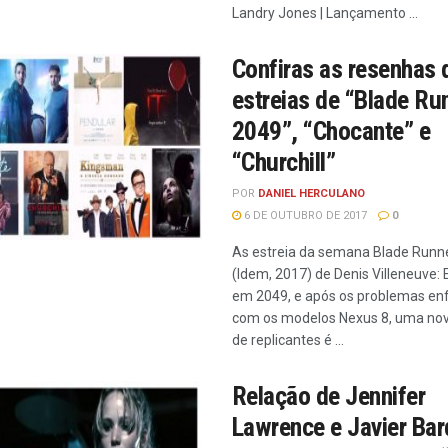
Landry Jones | Lançamento ...
Confiras as resenhas 
estreias de “Blade Ru
2049”, “Chocante” e
“Churchill”
POR
DANIEL HERCULANO
6 DE OUTUBRO DE 2017
0
As estreia da semana Blade Runn
(Idem, 2017) de Denis Villeneuve:
em 2049, e após os problemas en
com os modelos Nexus 8, uma nov
de replicantes é ...
Relação de Jennifer
Lawrence e Javier Ba