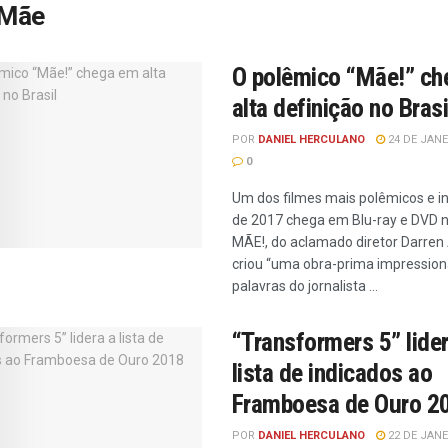
Mãe
O polêmico “Mãe!” c
alta definição no Brasi
POR
DANIEL HERCULANO
24 DE JANE
0
Um dos filmes mais polêmicos e i
de 2017 chega em Blu-ray e DVD no
MÃE!, do aclamado diretor Darren
criou “uma obra-prima impression
palavras do jornalista ...
“Transformers 5” lider
lista de indicados ao
Framboesa de Ouro 2
POR
DANIEL HERCULANO
22 DE JANE