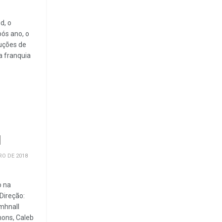
d, o
ós ano, o
duções de
a franquia
l
RO DE 2018
o na
Direção:
mhnall
mons, Caleb