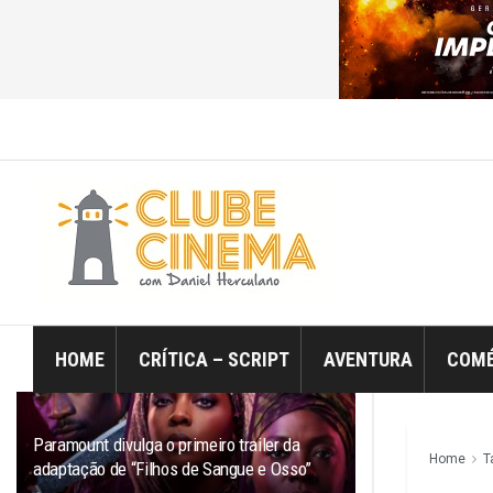
ÚLTIMO
TRENDING
Filtro
HOME
CRÍTICA – SCRIPT
AVENTURA
COMÉ
Paramount divulga o primeiro trailer da
Home
T
adaptação de “Filhos de Sangue e Osso”