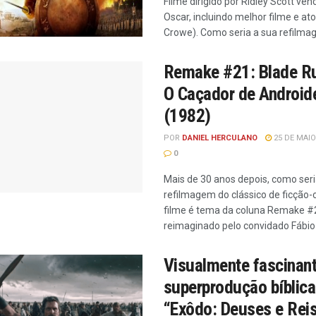
Filme dirigido por Ridley Scott ven
Oscar, incluindo melhor filme e ato
Crowe). Como seria a sua refilma
Remake #21: Blade R
O Caçador de Android
(1982)
POR
DANIEL HERCULANO
25 DE MAIO
0
Mais de 30 anos depois, como seri
refilmagem do clássico de ficção-c
filme é tema da coluna Remake #
reimaginado pelo convidado Fábio
Visualmente fascinant
superprodução bíblica
“Exôdo: Deuses e Rei