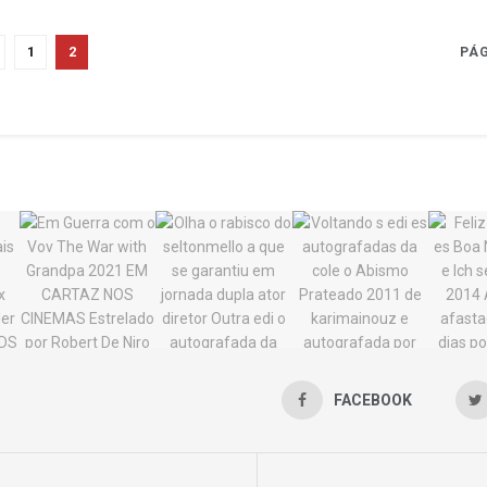
1
2
PÁG
FACEBOOK