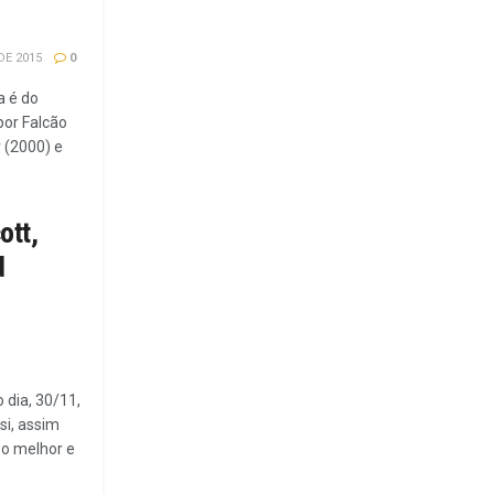
DE 2015
0
a é do
por Falcão
 (2000) e
ott,
d
dia, 30/11,
si, assim
 o melhor e