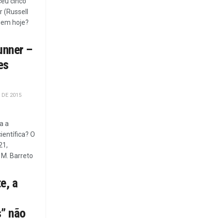
ceu cinco
r (Russell
gem hoje?
unner –
es
 DE 2015
a a
ientífica? O
21,
 M. Barreto
e, a
s” não