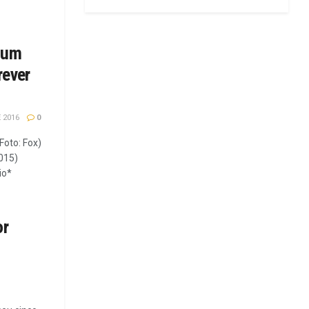
 um
rever
 2016
0
oto: Fox)
015)
io*
or