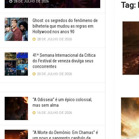
28 DE JULHO DE 2026
Tag:
Ghost: os segredos do fenômeno de
bilheteria que mudou as regras em
Hollywood nos anos 90
28 DE JULHO DE 2026
41ª Semana Internacional da Crítica
do Festival de veneza divulga seus
concorrentes
20 DE JULHO DE 2026
“A Odisseia” é um épico colossal,
mas sem alma
16 DE JULHO DE 2026
“A Morte do Demônio: Em Chamas” é
um novo e sangrento capítulo da