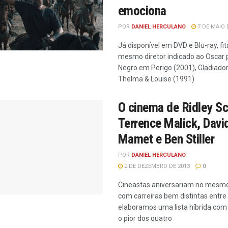
emociona
POR
DANIEL HERCULANO
7 DE MAIO 
Já disponível em DVD e Blu-ray, fit
mesmo diretor indicado ao Oscar 
Negro em Perigo (2001), Gladiador
Thelma & Louise (1991)
O cinema de Ridley Sc
Terrence Malick, Davi
Mamet e Ben Stiller
POR
DANIEL HERCULANO
2 DE DEZEMBRO DE 2013
0
Cineastas aniversariam no mesmo 
com carreiras bem distintas entre 
elaboramos uma lista híbrida com
o pior dos quatro