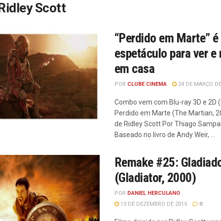
Ridley Scott
“Perdido em Marte” é
espetáculo para ver e 
em casa
POR
CLUBE CINEMA
24 DE MARÇO DE
Combo vem com Blu-ray 3D e 2D (F
Perdido em Marte (The Martian, 2
de Ridley Scott Por Thiago Sampa
Baseado no livro de Andy Weir, ...
Remake #25: Gladiad
(Gladiator, 2000)
POR
DANIEL HERCULANO
13 DE DEZEMBRO DE 2015
0