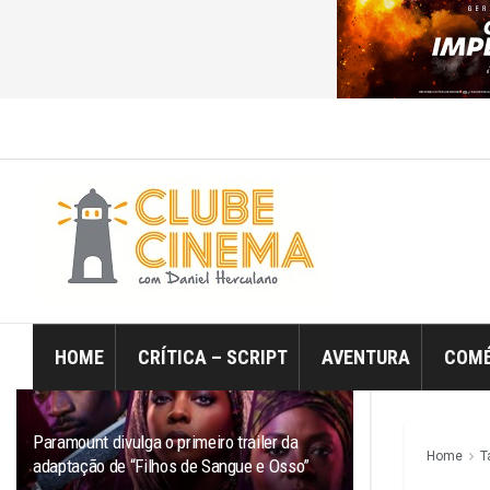
ÚLTIMO
TRENDING
Filtro
HOME
CRÍTICA – SCRIPT
AVENTURA
COMÉ
Paramount divulga o primeiro trailer da
Home
T
adaptação de “Filhos de Sangue e Osso”