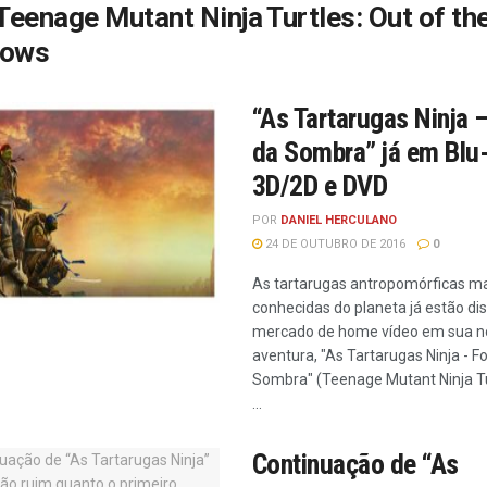
Teenage Mutant Ninja Turtles: Out of th
dows
“As Tartarugas Ninja 
da Sombra” já em Blu
3D/2D e DVD
POR
DANIEL HERCULANO
24 DE OUTUBRO DE 2016
0
As tartarugas antropomórficas m
conhecidas do planeta já estão di
mercado de home vídeo em sua n
aventura, "As Tartarugas Ninja - F
Sombra" (Teenage Mutant Ninja Tu
...
Continuação de “As