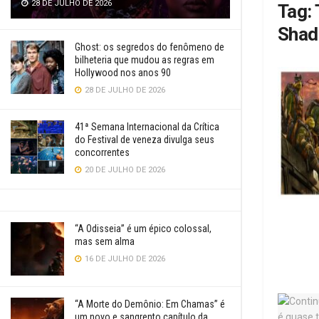
28 DE JULHO DE 2026
Tag:
Sha
Ghost: os segredos do fenômeno de
bilheteria que mudou as regras em
Hollywood nos anos 90
28 DE JULHO DE 2026
41ª Semana Internacional da Crítica
do Festival de veneza divulga seus
concorrentes
20 DE JULHO DE 2026
“A Odisseia” é um épico colossal,
mas sem alma
16 DE JULHO DE 2026
“A Morte do Demônio: Em Chamas” é
um novo e sangrento capítulo da