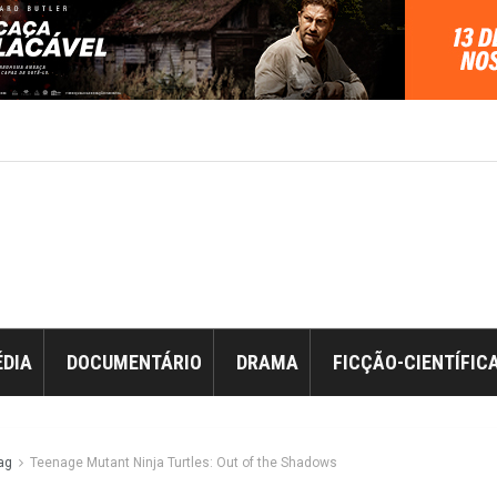
DIA
DOCUMENTÁRIO
DRAMA
FICÇÃO-CIENTÍFIC
ag
Teenage Mutant Ninja Turtles: Out of the Shadows