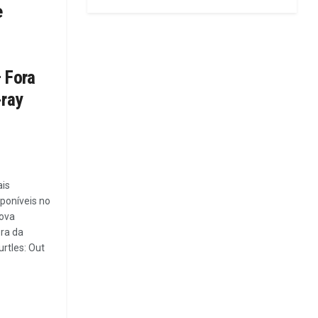
e
– Fora
-ray
ais
sponíveis no
ova
ora da
rtles: Out