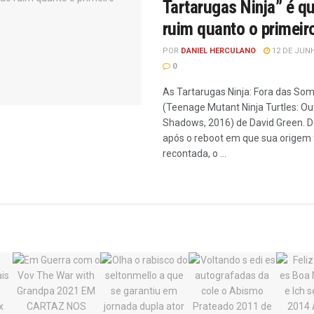
Tartarugas Ninja” é q
ruim quanto o primeir
POR
DANIEL HERCULANO
12 DE JUNH
0
As Tartarugas Ninja: Fora das So
(Teenage Mutant Ninja Turtles: Ou
Shadows, 2016) de David Green. D
após o reboot em que sua origem 
recontada, o ...