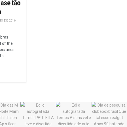
uase tão
o
O DE 2016
mbras
t of the
ois anos
foi