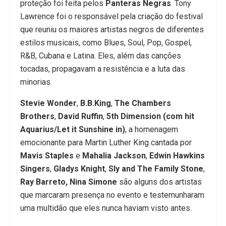
proteção foi feita pelos
Panteras Negras
. Tony
Lawrence foi o responsável pela criação do festival
que reuniu os maiores artistas negros de diferentes
estilos musicais, como Blues, Soul, Pop, Gospel,
R&B, Cubana e Latina. Eles, além das canções
tocadas, propagavam a resistência e a luta das
minorias.
Stevie Wonder
,
B.B.King
,
The Chambers
Brothers
,
David Ruffin
,
5th Dimension (com hit
Aquarius/Let it Sunshine in)
, a homenagem
emocionante para Martin Luther King cantada por
Mavis Staples
e
Mahalia Jackson
,
Edwin Hawkins
Singers
,
Gladys Knight
,
Sly and The Family Stone
,
Ray Barreto, Nina Simone
são alguns dos artistas
que marcaram presença no evento e testemunharam
uma multidão que eles nunca haviam visto antes.