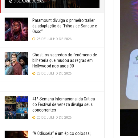
3 DE ABRIL DE 2022
Paramount divulga o primeiro trailer
da adaptação de “Filhos de Sangue e
Osso”
28 DE JULHO DE 2026
Ghost: os segredos do fenômeno de
bilheteria que mudou as regras em
Hollywood nos anos 90
28 DE JULHO DE 2026
41ª Semana Internacional da Crítica
do Festival de veneza divulga seus
concorrentes
20 DE JULHO DE 2026
“A Odisseia” é um épico colossal,