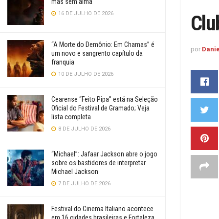
mas sem alma
16 DE JULHO DE 2026
Clu
“A Morte do Demônio: Em Chamas” é
por
Danie
um novo e sangrento capítulo da
franquia
10 DE JULHO DE 2026
Cearense “Feito Pipa” está na Seleção
Oficial do Festival de Gramado; Veja
lista completa
8 DE JULHO DE 2026
“Michael”: Jafaar Jackson abre o jogo
sobre os bastidores de interpretar
Michael Jackson
7 DE JULHO DE 2026
Festival do Cinema Italiano acontece
em 16 cidades brasileiras e Fortaleza