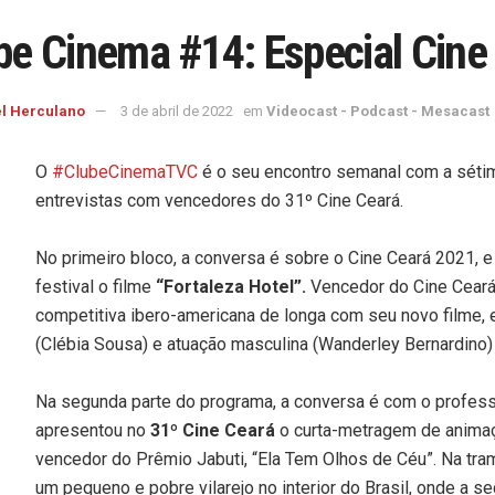
be Cinema #14: Especial Cine
l Herculano
3 de abril de 2022
em
Videocast - Podcast - Mesacast
O
#ClubeCinemaTVC
é o seu encontro semanal com a sétim
entrevistas com vencedores do 31º Cine Ceará.
No primeiro bloco, a conversa é sobre o Cine Ceará 2021, e 
festival o filme
“Fortaleza Hotel”.
Vencedor do Cine Ceará 
competitiva ibero-americana de longa com seu novo filme, 
(Clébia Sousa) e atuação masculina (Wanderley Bernardino)
Na segunda parte do programa, a conversa é com o profess
apresentou no
31º Cine Ceará
o curta-metragem de animaçã
vencedor do Prêmio Jabuti, “Ela Tem Olhos de Céu”. Na tr
um pequeno e pobre vilarejo no interior do Brasil, onde a s