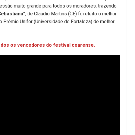
ressão muito grande para todos os moradores, trazendo
Sebastiana”
, de Claudio Martins (CE) foi eleito o melhor
o Prêmio Unifor (Universidade de Fortaleza) de melhor
todos os vencedores do festival cearense.