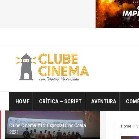
ÚLTIMO
TRENDING
Filtro
HOME
CRÍTICA – SCRIPT
AVENTURA
COMÉ
Clube Cinema #14: Especial Cine Ceará
Home
V
2021