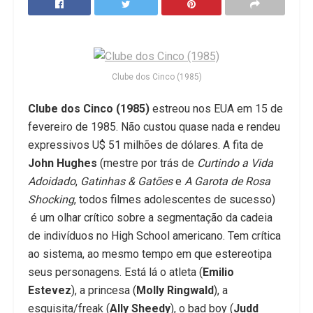
Clube dos Cinco (1985)
Clube dos Cinco (1985)
estreou nos EUA em 15 de
fevereiro de 1985. Não custou quase nada e rendeu
expressivos U$ 51 milhões de dólares. A fita de
John Hughes
(mestre por trás de
Curtindo a Vida
Adoidado
,
Gatinhas & Gatões
e
A Garota de Rosa
Shocking
, todos filmes adolescentes de sucesso)
é um olhar crítico sobre a segmentação da cadeia
de indivíduos no High School americano. Tem crítica
ao sistema, ao mesmo tempo em que estereotipa
seus personagens. Está lá o atleta (
Emilio
Estevez
), a princesa (
Molly Ringwald
), a
esquisita/freak (
Ally Sheedy
), o bad boy (
Judd