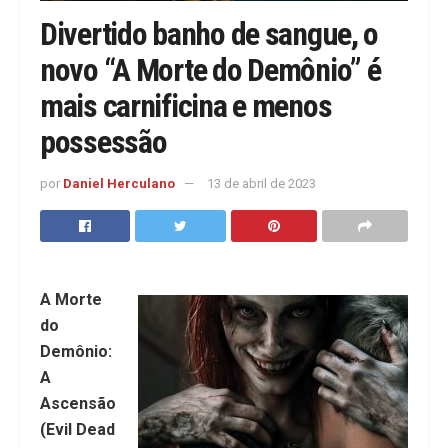
Divertido banho de sangue, o
novo “A Morte do Demônio” é
mais carnificina e menos
possessão
por
Daniel Herculano
13 de abril de 2023
A Morte
do
Demônio:
A
Ascensão
(Evil Dead