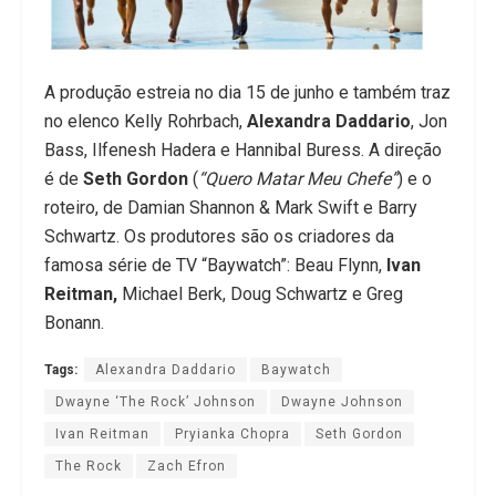
A produção estreia no dia 15 de junho e também traz
no elenco Kelly Rohrbach,
Alexandra Daddario
, Jon
Bass, Ilfenesh Hadera e Hannibal Buress. A direção
é de
Seth Gordon
(
“Quero Matar Meu Chefe”
) e o
roteiro, de Damian Shannon & Mark Swift e Barry
Schwartz. Os produtores são os criadores da
famosa série de TV “Baywatch”: Beau Flynn,
Ivan
Reitman,
Michael Berk, Doug Schwartz e Greg
Bonann.
Tags:
Alexandra Daddario
Baywatch
Dwayne ‘The Rock’ Johnson
Dwayne Johnson
Ivan Reitman
Pryianka Chopra
Seth Gordon
The Rock
Zach Efron