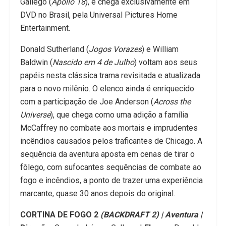
Gallego (
Apollo 18
), e chega exclusivamente em
DVD no Brasil, pela Universal Pictures Home
Entertainment.
Donald Sutherland (
Jogos Vorazes
) e William
Baldwin (
Nascido em 4 de Julho
) voltam aos seus
papéis nesta clássica trama revisitada e atualizada
para o novo milênio. O elenco ainda é enriquecido
com a participação de Joe Anderson (
Across the
Universe
), que chega como uma adição a família
McCaffrey no combate aos mortais e imprudentes
incêndios causados pelos traficantes de Chicago. A
sequência da aventura aposta em cenas de tirar o
fôlego, com sufocantes sequências de combate ao
fogo e incêndios, a ponto de trazer uma experiência
marcante, quase 30 anos depois do original.
CORTINA DE FOGO 2
(BACKDRAFT 2) | Aventura |