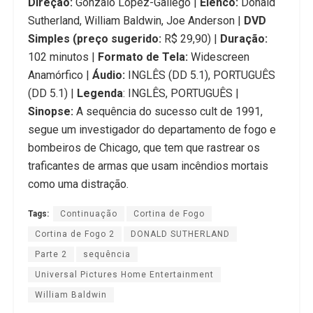
Direção:
Gonzalo López-Gallego |
Elenco:
Donald
Sutherland, William Baldwin, Joe Anderson |
DVD
Simples (preço sugerido:
R$ 29,90) |
Duração:
102 minutos |
Formato de Tela:
Widescreen
Anamórfico |
Áudio:
INGLÊS (DD 5.1), PORTUGUÊS
(DD 5.1) |
Legenda
: INGLÊS, PORTUGUÊS |
Sinopse:
A sequência do sucesso cult de 1991,
segue um investigador do departamento de fogo e
bombeiros de Chicago, que tem que rastrear os
traficantes de armas que usam incêndios mortais
como uma distração.
Tags:
Continuação
Cortina de Fogo
Cortina de Fogo 2
DONALD SUTHERLAND
Parte 2
sequência
Universal Pictures Home Entertainment
William Baldwin