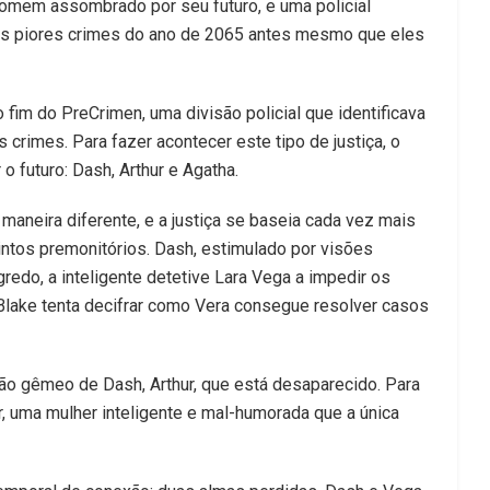
 homem assombrado por seu futuro, e uma policial
 os piores crimes do ano de 2065 antes mesmo que eles
fim do PreCrimen, uma divisão policial que identificava
crimes. Para fazer acontecer este tipo de justiça, o
o futuro: Dash, Arthur e Agatha.
maneira diferente, e a justiça se baseia cada vez mais
intos premonitórios. Dash, estimulado por visões
redo, a inteligente detetive Lara Vega a impedir os
l Blake tenta decifrar como Vera consegue resolver casos
ão gêmeo de Dash, Arthur, que está desaparecido. Para
r, uma mulher inteligente e mal-humorada que a única