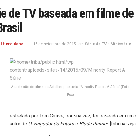
ie de TV baseada em filme de 
Brasil
l Herculano
15 de setembro de 2015
em
Série de TV - Minissérie
Adaptação do filme de Spielberg, estreia “Minority Report A Série” (Foto:
Fox)
estrelado por Tom Cruise, por sua vez, foi baseado em um c
autor de
O Vingador do Futuro
e
Blade Runner
. [tribuna-ve