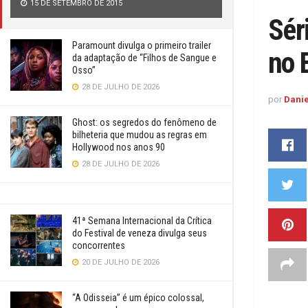
15 DE SETEMBRO DE 2015
Sér
Paramount divulga o primeiro trailer
no 
da adaptação de “Filhos de Sangue e
Osso”
28 DE JULHO DE 2026
por
Danie
Ghost: os segredos do fenômeno de
bilheteria que mudou as regras em
Hollywood nos anos 90
28 DE JULHO DE 2026
41ª Semana Internacional da Crítica
do Festival de veneza divulga seus
concorrentes
20 DE JULHO DE 2026
“A Odisseia” é um épico colossal,