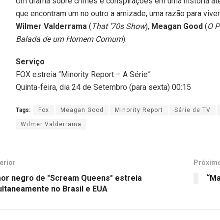
Um drama sobre crimes e conspirações em uma história at
que encontram um no outro a amizade, uma razão para viver
Wilmer Valderrama
(
That ’70s Show
),
Meagan Good
(
O P
Balada de um Homem Comum
).
Serviço
FOX estreia “Minority Report – A Série”
Quinta-feira, dia 24 de Setembro (para sexta) 00:15
Tags:
Fox
Meagan Good
Minority Report
Série de TV
Wilmer Valderrama
erior
Próxim
or negro de "Scream Queens" estreia
“Ma
ultaneamente no Brasil e EUA