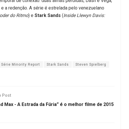
emporal de conexão: duas almas perdidas, Dash e Vega,
 e a redenção. A série é estrelada pelo venezuelano
oder do Ritmo
) e
Stark Sands
(
Inside Llewyn Davis:
Série Minority Report
Stark Sands
Steven Spielberg
o Post
d Max - A Estrada da Fúria” é o melhor filme de 2015