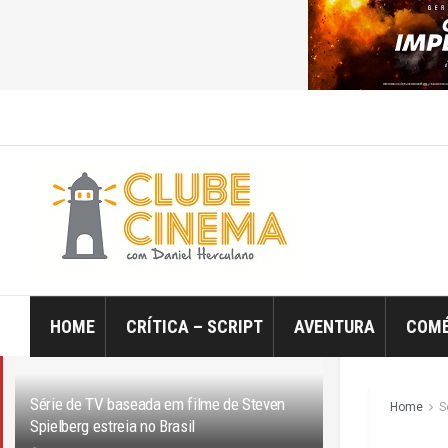
ÚLTIMO
TRENDING
Filtro
HOME
CRÍTICA – SCRIPT
AVENTURA
COMÉ
Série de TV baseada em filme de Steven
Home
S
Spielberg estreia no Brasil