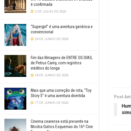
é confirmada
2 DE JULHO DE 2026
“Supergirl” é uma aventura genérica e
convencional
24 DE JUNHO DE 2026
Fim das filmagens de ENTRE OS DIAS,
de Petrus Cariry, com registros
inéditos do longa
18 DE JUNHO DE 2026
Mais que uma correção de rota, “Toy
Story 5” é uma aventura divertida
Post Ant
17 DE JUNHO DE 2026
Hum
sim
Cinema cearense está presente na
Mostra Outros Esquemas do 16º Cine