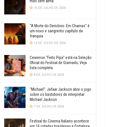
mas sem alma
16 DE JULHO DE 2026
“A Morte do Demônio: Em Chamas” é
um novo e sangrento capítulo da
franquia
10 DE JULHO DE 2026
Cearense “Feito Pipa” está na Seleção
Oficial do Festival de Gramado; Veja
lista completa
8 DE JULHO DE 2026
“Michael”: Jafaar Jackson abre o jogo
sobre os bastidores de interpretar
Michael Jackson
7 DE JULHO DE 2026
Festival do Cinema Italiano acontece
em 16 cidades brasileiras e Fortaleza