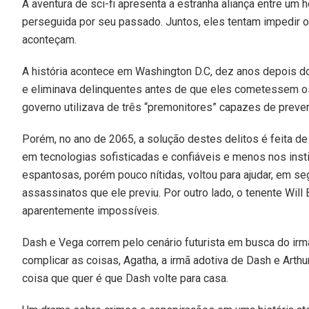
A aventura de sci-fi apresenta a estranha aliança entre um
perseguida por seu passado. Juntos, eles tentam impedir
aconteçam.
A história acontece em Washington D.C, dez anos depois do 
e eliminava delinquentes antes de que eles cometessem os 
governo utilizava de três “premonitores” capazes de prever 
Porém, no ano de 2065, a solução destes delitos é feita de 
em tecnologias sofisticadas e confiáveis e menos nos inst
espantosas, porém pouco nítidas, voltou para ajudar, em seg
assassinatos que ele previu. Por outro lado, o tenente Wil
aparentemente impossíveis.
Dash e Vega correm pelo cenário futurista em busca do irm
complicar as coisas, Agatha, a irmã adotiva de Dash e Arthu
coisa que quer é que Dash volte para casa.