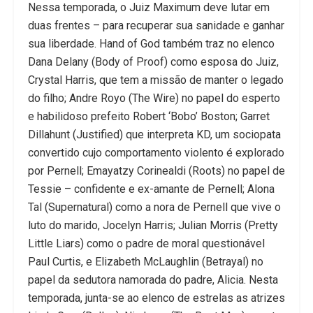
Nessa temporada, o Juiz Maximum deve lutar em
duas frentes – para recuperar sua sanidade e ganhar
sua liberdade. Hand of God também traz no elenco
Dana Delany (Body of Proof) como esposa do Juiz,
Crystal Harris, que tem a missão de manter o legado
do filho; Andre Royo (The Wire) no papel do esperto
e habilidoso prefeito Robert ‘Bobo’ Boston; Garret
Dillahunt (Justified) que interpreta KD, um sociopata
convertido cujo comportamento violento é explorado
por Pernell; Emayatzy Corinealdi (Roots) no papel de
Tessie – confidente e ex-amante de Pernell; Alona
Tal (Supernatural) como a nora de Pernell que vive o
luto do marido, Jocelyn Harris; Julian Morris (Pretty
Little Liars) como o padre de moral questionável
Paul Curtis, e Elizabeth McLaughlin (Betrayal) no
papel da sedutora namorada do padre, Alicia. Nesta
temporada, junta-se ao elenco de estrelas as atrizes