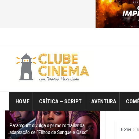
ÚLTIMO
TRENDING
Filtro
HOME
CRÍTICA – SCRIPT
AVENTURA
COMÉ
Paramount divulga o primeiro trailer da
Home
T
adaptação de “Filhos de Sangue e Osso”