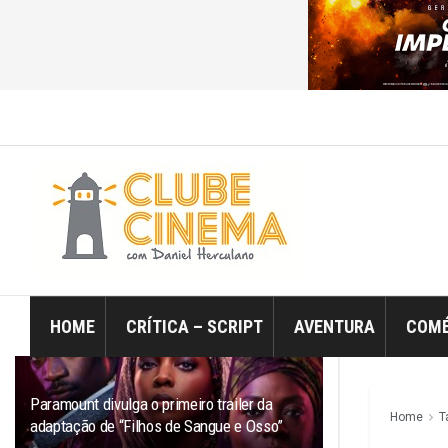
ÚLTIMO
TRENDING
Filtro
HOME
CRÍTICA – SCRIPT
AVENTURA
COMÉ
Paramount divulga o primeiro trailer da
Home
T
adaptação de “Filhos de Sangue e Osso”