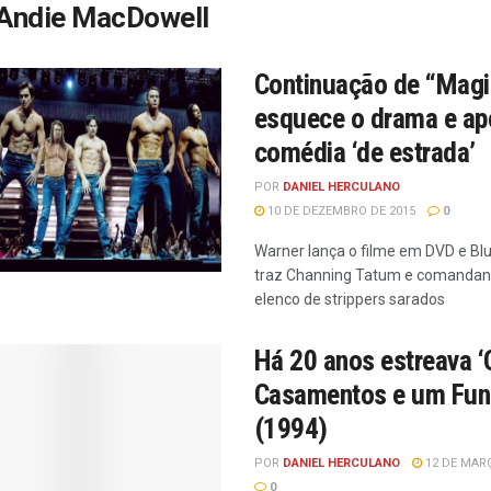
Andie MacDowell
Continuação de “Magi
esquece o drama e ap
comédia ‘de estrada’
POR
DANIEL HERCULANO
10 DE DEZEMBRO DE 2015
0
Warner lança o filme em DVD e Blu
traz Channing Tatum e comanda
elenco de strippers sarados
Há 20 anos estreava ‘
Casamentos e um Fune
(1994)
POR
DANIEL HERCULANO
12 DE MARÇ
0