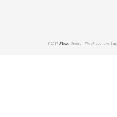
© 2017
JNews
- Premium WordPress news & m