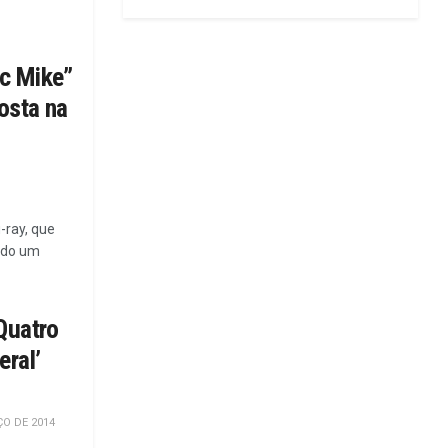
c Mike”
osta na
-ray, que
ndo um
Quatro
ral’
O DE 2014