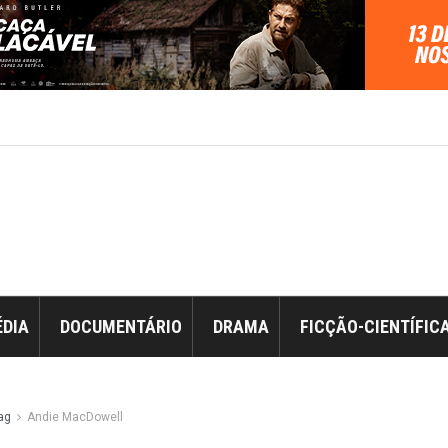
DIA
DOCUMENTÁRIO
DRAMA
FICÇÃO-CIENTÍFIC
ag
Andie MacDowell