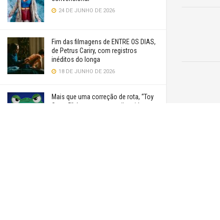
24 DE JUNHO DE 2026
Fim das filmagens de ENTRE OS DIAS,
de Petrus Cariry, com registros
inéditos do longa
18 DE JUNHO DE 2026
Mais que uma correção de rota, “Toy
Story 5” é uma aventura divertida
17 DE JUNHO DE 2026
Cinema cearense está presente na
Mostra Outros Esquemas do 16º Cine
Esquema Novo
16 DE JUNHO DE 2026
VER MAIS