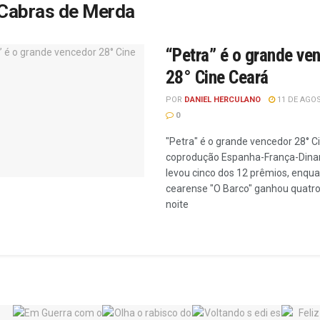
Cabras de Merda
“Petra” é o grande ve
28° Cine Ceará
POR
DANIEL HERCULANO
11 DE AGOS
0
"Petra" é o grande vencedor 28° C
coprodução Espanha-França-Din
levou cinco dos 12 prêmios, enqua
cearense "O Barco" ganhou quatro
noite