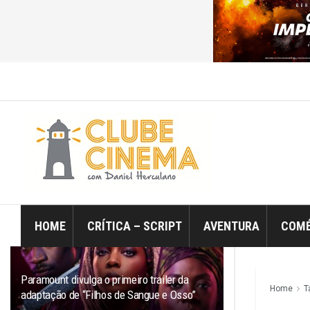
ÚLTIMO
TRENDING
Filtro
HOME
CRÍTICA – SCRIPT
AVENTURA
COMÉ
Paramount divulga o primeiro trailer da
Home
T
adaptação de “Filhos de Sangue e Osso”