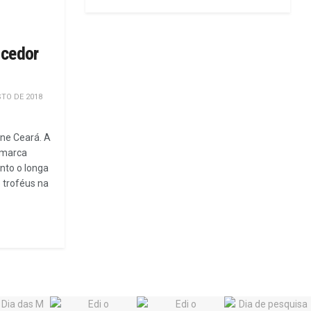
ncedor
TO DE 2018
ine Ceará. A
amarca
nto o longa
 troféus na