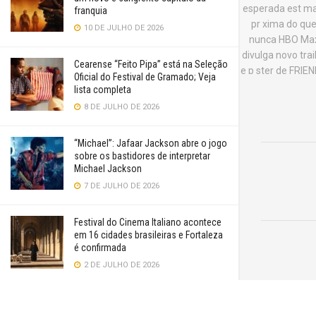
franquia
10 DE JULHO DE 2026
Cearense “Feito Pipa” está na Seleção
Oficial do Festival de Gramado; Veja
lista completa
8 DE JULHO DE 2026
“Michael”: Jafaar Jackson abre o jogo
sobre os bastidores de interpretar
Michael Jackson
7 DE JULHO DE 2026
Festival do Cinema Italiano acontece
em 16 cidades brasileiras e Fortaleza
é confirmada
2 DE JULHO DE 2026
“Supergirl” é uma aventura genérica e
convencional