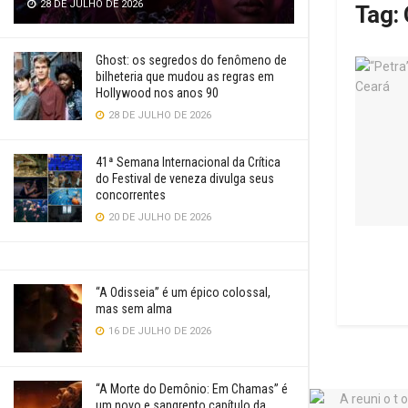
28 DE JULHO DE 2026
Tag:
Ghost: os segredos do fenômeno de
bilheteria que mudou as regras em
Hollywood nos anos 90
28 DE JULHO DE 2026
41ª Semana Internacional da Crítica
do Festival de veneza divulga seus
concorrentes
20 DE JULHO DE 2026
“A Odisseia” é um épico colossal,
mas sem alma
16 DE JULHO DE 2026
“A Morte do Demônio: Em Chamas” é
um novo e sangrento capítulo da