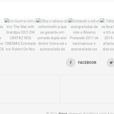
FACEBOOK
© 2017
JNews
- Premium WordPress news & m