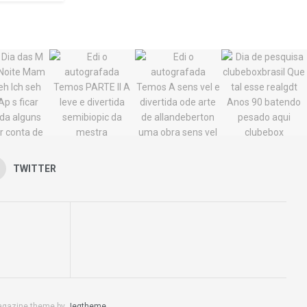
TWITTER
agazine theme by
Jegtheme
.