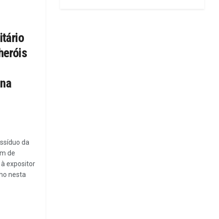
itário
heróis
 na
assíduo da
ém de
 à expositor
ho nesta