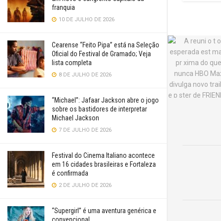
franquia
10 DE JULHO DE 2026
Cearense “Feito Pipa” está na Seleção
Oficial do Festival de Gramado; Veja
lista completa
8 DE JULHO DE 2026
“Michael”: Jafaar Jackson abre o jogo
sobre os bastidores de interpretar
Michael Jackson
7 DE JULHO DE 2026
Festival do Cinema Italiano acontece
em 16 cidades brasileiras e Fortaleza
é confirmada
2 DE JULHO DE 2026
“Supergirl” é uma aventura genérica e
convencional