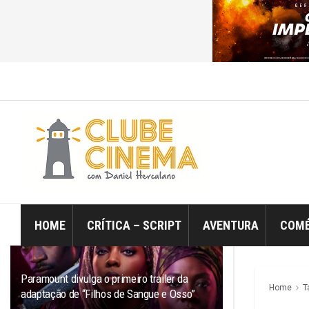
ÚLTIMO
TRENDING
Filtro
HOME
CRÍTICA – SCRIPT
AVENTURA
COMÉ
Paramount divulga o primeiro trailer da
Home
T
adaptação de “Filhos de Sangue e Osso”