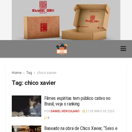
Home
Tag
chico xavier
Tag:
chico xavier
Filmes espíritas tem público cativo no
Brasil; veja o ranking
POR
DANIEL HERCULANO
21 DE MAIO DE 2026
0
Baseado na obra de Chico Xavier, “Sexo e