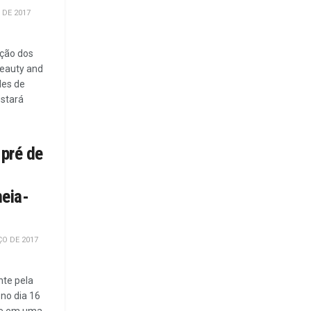
 DE 2017
ação dos
Beauty and
des de
estará
pré de
eia-
O DE 2017
te pela
 no dia 16