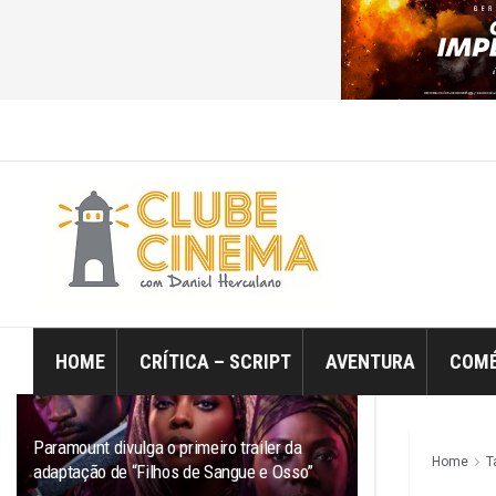
ÚLTIMO
TRENDING
Filtro
HOME
CRÍTICA – SCRIPT
AVENTURA
COMÉ
Paramount divulga o primeiro trailer da
Home
T
adaptação de “Filhos de Sangue e Osso”