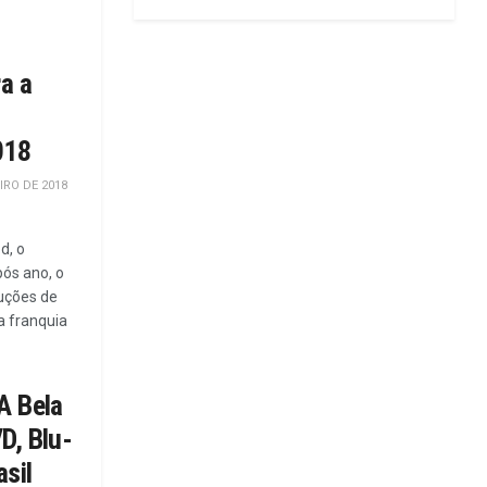
a a
018
IRO DE 2018
d, o
ós ano, o
duções de
a franquia
A Bela
D, Blu-
asil