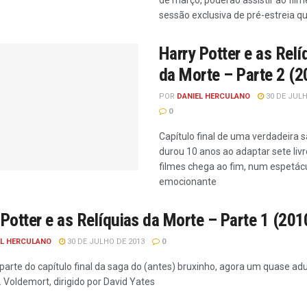
de março, poderão assistir ao fi
sessão exclusiva de pré-estreia que
Harry Potter e as Relí
da Morte – Parte 2 (2
POR
DANIEL HERCULANO
30 DE JULH
0
Capítulo final de uma verdadeira 
durou 10 anos ao adaptar sete liv
filmes chega ao fim, num espetác
emocionante
 Potter e as Relíquias da Morte – Parte 1 (201
EL HERCULANO
30 DE JULHO DE 2013
0
parte do capítulo final da saga do (antes) bruxinho, agora um quase adu
. Voldemort, dirigido por David Yates