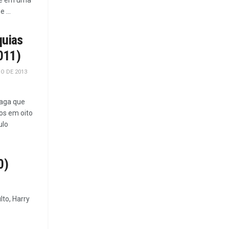
lme em uma
 ...
quias
011)
O DE 2013
saga que
ros em oito
ulo
0)
lto, Harry