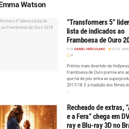
Emma Watson
“Transformers 5” lider
lista de indicados ao
Framboesa de Ouro 2
POR
DANIEL HERCULANO
22 DE JANE
0
Prêmio mais divertido de Hollywoo
Framboesa de Ouro premia ano ap
que há de pior entra as superpro
2017/18. E a tradição dos filmes d
...
Recheado de extras, “
e a Fera” chega em DV
ray e Blu-ray 3D no Br