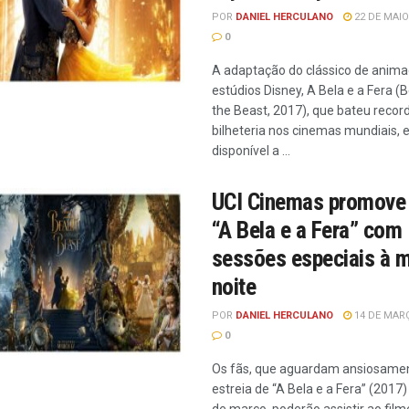
POR
DANIEL HERCULANO
22 DE MAIO
0
A adaptação do clássico de anim
estúdios Disney, A Bela e a Fera (
the Beast, 2017), que bateu recor
bilheteria nos cinemas mundiais, 
disponível a ...
UCI Cinemas promove 
“A Bela e a Fera” com
sessões especiais à m
noite
POR
DANIEL HERCULANO
14 DE MARÇ
0
Os fãs, que aguardam ansiosamen
estreia de “A Bela e a Fera” (2017)