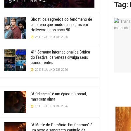
28 DE JULHO DE 2026
Tag:
Ghost: os segredos do fenômeno de
bilheteria que mudou as regras em
Hollywood nos anos 90
28 DE JULHO DE 2026
41ª Semana Internacional da Crítica
do Festival de veneza divulga seus
concorrentes
20 DE JULHO DE 2026
“A Odisseia” é um épico colossal,
mas sem alma
16 DE JULHO DE 2026
“A Morte do Demônio: Em Chamas” é
um novo e sangrento capítulo da