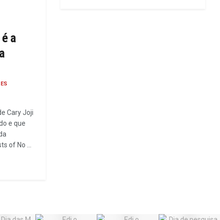
 é a
a
DES
e Cary Joji
do e que
da
s of No ...