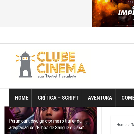
ÚLTIMO
TRENDING
Filtro
HOME
CRÍTICA – SCRIPT
AVENTURA
COMÉ
Paramount divulga o primeiro trailer da
Home
T
adaptação de “Filhos de Sangue e Osso”