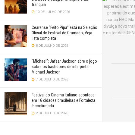
franquia
10 DE JULHO DE 2026
Cearense “Feito Pipa” está na Seleção
Oficial do Festival de Gramado; Veja
lista completa
8 DE JULHO DE 2026
“Michael”: Jafaar Jackson abre o jogo
sobre os bastidores de interpretar
Michael Jackson
7 DE JULHO DE 2026
Festival do Cinema Italiano acontece
em 16 cidades brasileiras e Fortaleza
é confirmada
2 DE JULHO DE 2026
“Supergirl” é uma aventura genérica e
convencional