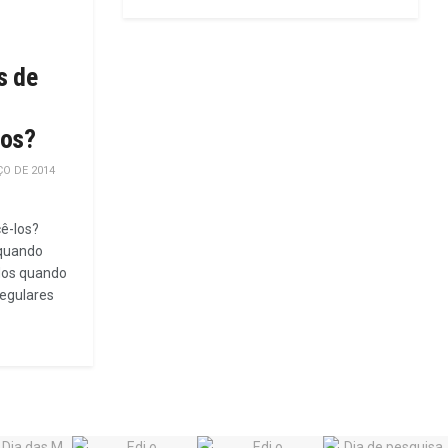
s de
los?
O DE 2014
ê-los?
 quando
dos quando
regulares