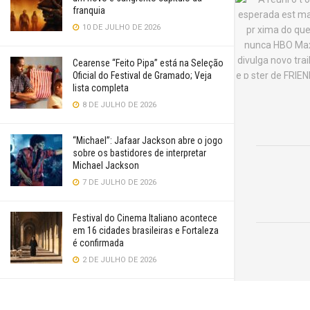
franquia
10 DE JULHO DE 2026
Cearense “Feito Pipa” está na Seleção
Oficial do Festival de Gramado; Veja
lista completa
8 DE JULHO DE 2026
“Michael”: Jafaar Jackson abre o jogo
sobre os bastidores de interpretar
Michael Jackson
7 DE JULHO DE 2026
Festival do Cinema Italiano acontece
em 16 cidades brasileiras e Fortaleza
é confirmada
2 DE JULHO DE 2026
“Supergirl” é uma aventura genérica e
convencional