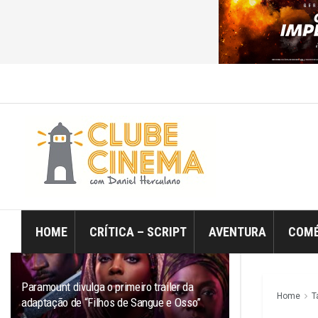
ÚLTIMO
TRENDING
Filtro
HOME
CRÍTICA – SCRIPT
AVENTURA
COMÉ
Paramount divulga o primeiro trailer da
Home
T
adaptação de “Filhos de Sangue e Osso”