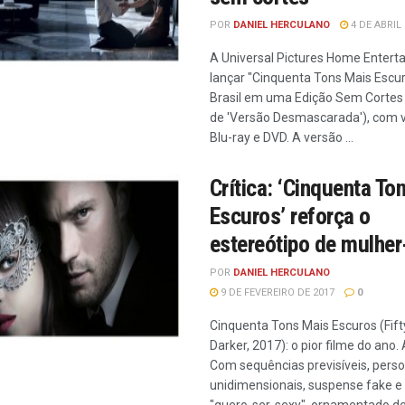
POR
DANIEL HERCULANO
4 DE ABRIL 
A Universal Pictures Home Entert
lançar "Cinquenta Tons Mais Escu
Brasil em uma Edição Sem Cortes
de 'Versão Desmascarada'), com 
Blu-ray e DVD. A versão ...
Crítica: ‘Cinquenta To
Escuros’ reforça o
estereótipo de mulher
POR
DANIEL HERCULANO
9 DE FEVEREIRO DE 2017
0
Cinquenta Tons Mais Escuros (Fif
Darker, 2017): o pior filme do ano. 
Com sequências previsíveis, pers
unidimensionais, suspense fake