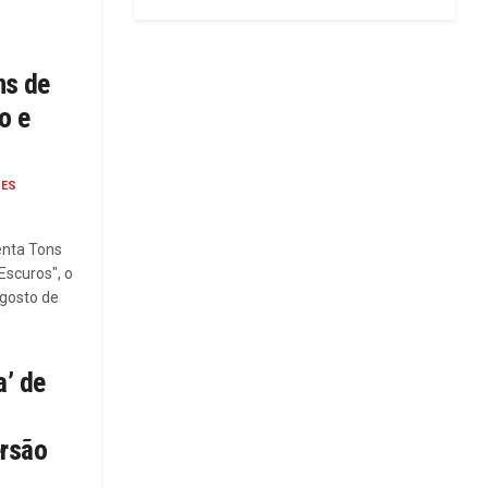
ns de
o e
DES
enta Tons
Escuros", o
 gosto de
’ de
ersão