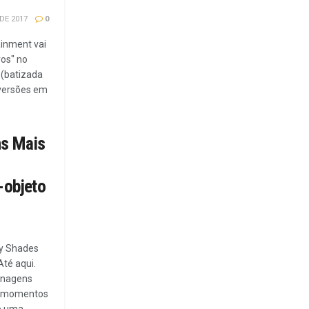
DE 2017
0
ainment vai
ros" no
 (batizada
versões em
ns Mais
-objeto
ty Shades
Até aqui.
onagens
 e momentos