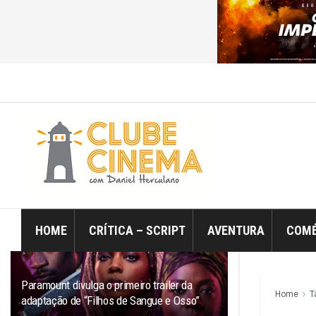
ÚLTIMO
TRENDING
Filtro
HOME
CRÍTICA – SCRIPT
AVENTURA
COMÉ
Paramount divulga o primeiro trailer da
Home
T
adaptação de “Filhos de Sangue e Osso”