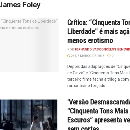
James Foley
Crítica: “Cinquenta To
Liberdade” é mais açã
menos erotismo
POR
FERNANDO VASCONCELOS BENEVI
26 DE MARÇO DE 2018
0
Depois das adaptações de "Cinqu
de Cinza" e "Cinquenta Tons Mais 
terceiro filme fecha a trilogia com
romantismo forçado
‘Versão Desmascarada
“Cinquenta Tons Mais
Escuros” apresenta v
sem cortes