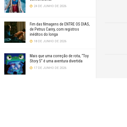
24 DE JUNHO DE 2026
Fim das filmagens de ENTRE OS DIAS,
de Petrus Cariry, com registros
inéditos do longa
18 DE JUNHO DE 2026
Mais que uma correção de rota, “Toy
Story 5” é uma aventura divertida
17 DE JUNHO DE 2026
Cinema cearense está presente na
Mostra Outros Esquemas do 16º Cine
Esquema Novo
16 DE JUNHO DE 2026
VER MAIS