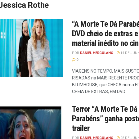
Jessica Rothe
“A Morte Te Dá Parabé
DVD cheio de extras e
material inédito no c
POR
DANIEL HERCULANO
14 DE JUNH
0
VIAGENS NO TEMPO, MAIS SUSTO
RISADAS na MAIS RECENTE PRO
BLUMHOUSE, que CHEGA numa E
CHEIA DE EXTRAS, EM DVD
Terror “A Morte Te Dá
Parabéns” ganha post
trailer
POR
DANIEL HERCULANO
25 DE JUNH