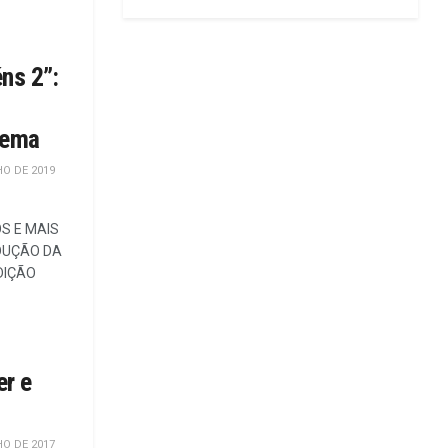
ns 2”:
inema
O DE 2019
S E MAIS
DUÇÃO DA
DIÇÃO
er e
O DE 2017