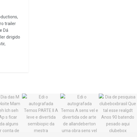
ductions,
o trailer
Te Dá
er dirigido
ir,