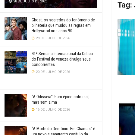
28 DE JULHO DE 2026
Tag:
Ghost: os segredos do fenômeno de
bilheteria que mudou as regras em
Hollywood nos anos 90
28 DE JULHO DE 2026
41ª Semana Internacional da Crítica
do Festival de veneza divulga seus
concorrentes
20 DE JULHO DE 2026
“A Odisseia” é um épico colossal,
mas sem alma
16 DE JULHO DE 2026
“A Morte do Demônio: Em Chamas” é
um novo e sangrento capítulo da