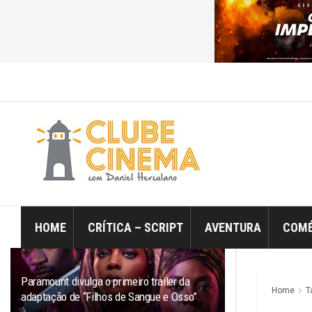
ÚLTIMO
TRENDING
Filtro
HOME
CRÍTICA – SCRIPT
AVENTURA
COMÉ
Paramount divulga o primeiro trailer da
Home
T
adaptação de “Filhos de Sangue e Osso”