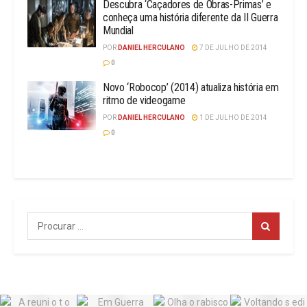
Descubra ‘Caçadores de Obras-Primas’ e
conheça uma história diferente da II Guerra
Mundial
POR
DANIEL HERCULANO
7 DE JULHO DE 2014
0
Novo ‘Robocop’ (2014) atualiza história em
ritmo de videogame
POR
DANIEL HERCULANO
1 DE JULHO DE 2014
0