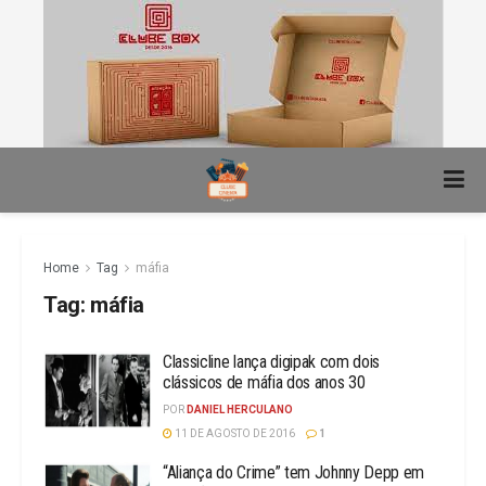
Home
Tag
máfia
Tag:
máfia
Classicline lança digipak com dois
clássicos de máfia dos anos 30
POR
DANIEL HERCULANO
11 DE AGOSTO DE 2016
1
“Aliança do Crime” tem Johnny Depp em