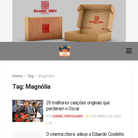
Home
Tag
Magnólia
Tag:
Magnólia
20 melhores canções originais que
perderam o Oscar
POR
DANIEL HERCULANO
2 DE MARÇO DE 2026
0
O cinema chora: adeus a Eduardo Coutinho