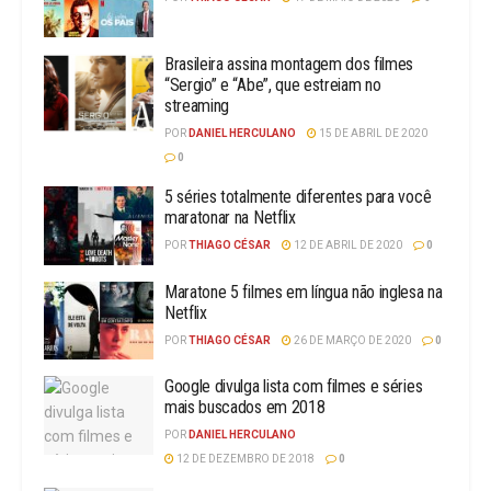
Brasileira assina montagem dos filmes
“Sergio” e “Abe”, que estreiam no
streaming
POR
DANIEL HERCULANO
15 DE ABRIL DE 2020
0
5 séries totalmente diferentes para você
maratonar na Netflix
POR
THIAGO CÉSAR
12 DE ABRIL DE 2020
0
Maratone 5 filmes em língua não inglesa na
Netflix
POR
THIAGO CÉSAR
26 DE MARÇO DE 2020
0
Google divulga lista com filmes e séries
mais buscados em 2018
POR
DANIEL HERCULANO
12 DE DEZEMBRO DE 2018
0