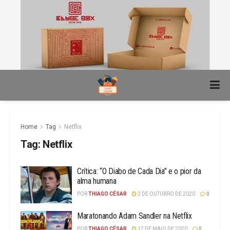
Home
Tag
Netflix
Tag:
Netflix
Crítica: “O Diabo de Cada Dia” e o pior da
alma humana
POR
THIAGO CÉSAR
2 DE OUTUBRO DE 2020
0
Maratonando Adam Sandler na Netflix
POR
THIAGO CÉSAR
17 DE MAIO DE 2020
0