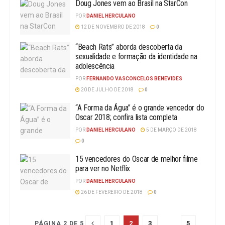
Doug Jones vem ao Brasil na StarCon
POR
DANIEL HERCULANO
12 DE NOVEMBRO DE 2018
0
“Beach Rats” aborda descoberta da
sexualidade e formação da identidade na
adolescência
POR
FERNANDO VASCONCELOS BENEVIDES
20 DE JULHO DE 2018
0
“A Forma da Água” é o grande vencedor do
Oscar 2018; confira lista completa
POR
DANIEL HERCULANO
5 DE MARÇO DE 2018
0
15 vencedores do Oscar de melhor filme
para ver no Netflix
POR
DANIEL HERCULANO
26 DE FEVEREIRO DE 2018
0
1
2
3
…
5
PÁGINA 2 DE 5