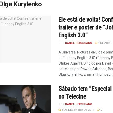
Olga Kurylenko
Ele está de volta! Conf
trailer e poster de “J
English 3.0”
POR
DANIEL HERCULANO
8 DE ABRIL 
A Universal Pictures divulga o prime
de “Johnny English 3.0” (“Johnny E
Strikes Again”). Dirigido por David 
estrelado por Rowan Atkinson, Ben 
Olga Kurylenko, Emma Thompson, .
Sábado tem “Especial
no Telecine
POR
DANIEL HERCULANO
8 DE DEZEMBRO DE 2017
0