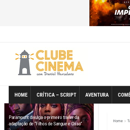
ÚLTIMO
TRENDING
Filtro
HOME
CRÍTICA – SCRIPT
AVENTURA
COMÉ
Paramount divulga o primeiro trailer da
Home
T
adaptação de “Filhos de Sangue e Osso”