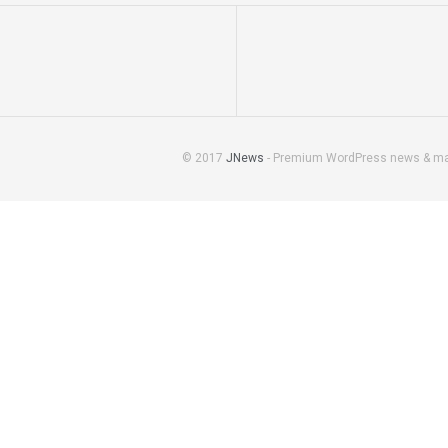
© 2017
JNews
- Premium WordPress news & m