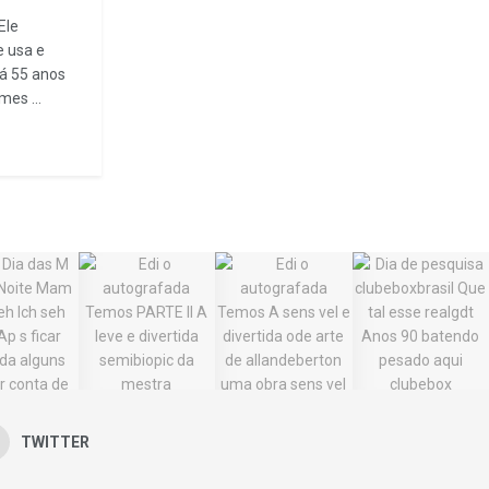
Ele
e usa e
há 55 anos
es ...
TWITTER