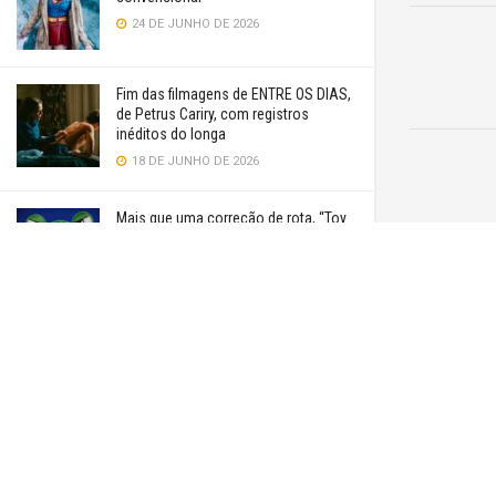
24 DE JUNHO DE 2026
Fim das filmagens de ENTRE OS DIAS,
de Petrus Cariry, com registros
inéditos do longa
18 DE JUNHO DE 2026
Mais que uma correção de rota, “Toy
Story 5” é uma aventura divertida
17 DE JUNHO DE 2026
Cinema cearense está presente na
Mostra Outros Esquemas do 16º Cine
Esquema Novo
16 DE JUNHO DE 2026
VER MAIS