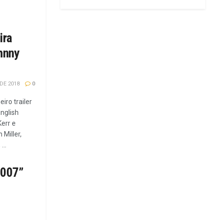
ira
ohnny
DE 2018
0
iro trailer
nglish
Kerr e
Miller,
..
 007”