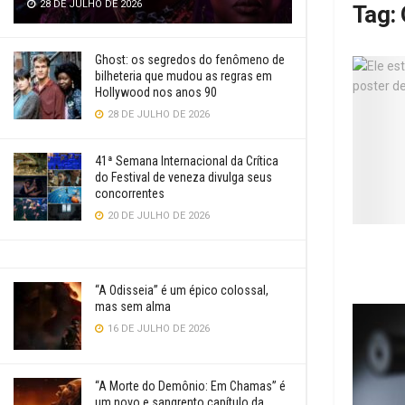
28 DE JULHO DE 2026
Tag:
Ghost: os segredos do fenômeno de
bilheteria que mudou as regras em
Hollywood nos anos 90
28 DE JULHO DE 2026
41ª Semana Internacional da Crítica
do Festival de veneza divulga seus
concorrentes
20 DE JULHO DE 2026
“A Odisseia” é um épico colossal,
mas sem alma
16 DE JULHO DE 2026
“A Morte do Demônio: Em Chamas” é
um novo e sangrento capítulo da