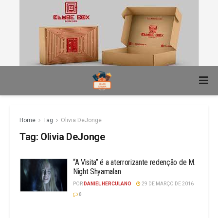
Home
Tag
Olivia DeJonge
Tag:
Olivia DeJonge
“A Visita” é a aterrorizante redenção de M.
Night Shyamalan
POR
DANIEL HERCULANO
29 DE MARÇO DE 2016
0