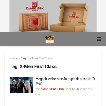
Home
Tag
X-Men First Class
Tag:
X-Men First Class
Megapix exibe sessão dupla da franquia “X-
Men”
POR
DANIEL HERCULANO
18 DE MAIO DE 2016
0