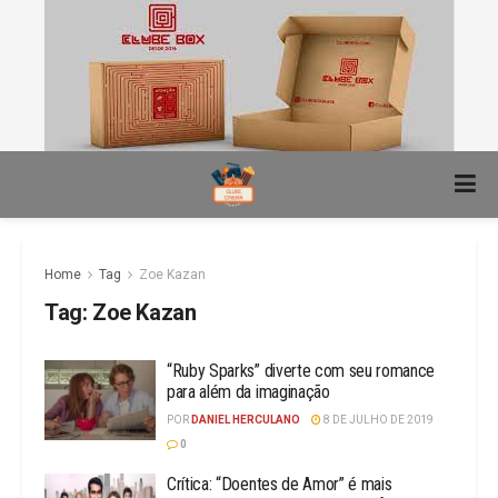
Home
Tag
Zoe Kazan
Tag:
Zoe Kazan
“Ruby Sparks” diverte com seu romance
para além da imaginação
POR
DANIEL HERCULANO
8 DE JULHO DE 2019
0
Crítica: “Doentes de Amor” é mais