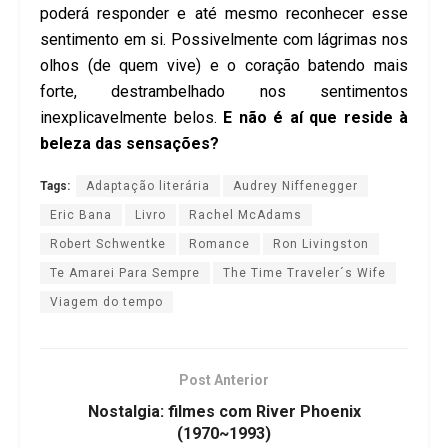
poderá responder e até mesmo reconhecer esse
sentimento em si. Possivelmente com lágrimas nos
olhos (de quem vive) e o coração batendo mais
forte, destrambelhado nos sentimentos
inexplicavelmente belos.
E não é aí que reside à
beleza das sensações?
Tags:
Adaptação literária
Audrey Niffenegger
Eric Bana
Livro
Rachel McAdams
Robert Schwentke
Romance
Ron Livingston
Te Amarei Para Sempre
The Time Traveler´s Wife
Viagem do tempo
Post Anterior
Nostalgia: filmes com River Phoenix
(1970~1993)