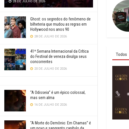
28 DE JULHO DE 2026
Ghost: os segredos do fenômeno de
bilheteria que mudou as regras em
Hollywood nos anos 90
28 DE JULHO DE 2026
41ª Semana Internacional da Crítica
Todos
do Festival de veneza divulga seus
concorrentes
20 DE JULHO DE 2026
“A Odisseia” é um épico colossal,
mas sem alma
16 DE JULHO DE 2026
“A Morte do Demônio: Em Chamas” é
um novo e sangrento capítulo da