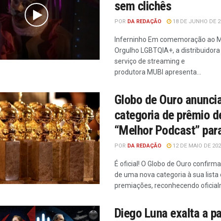
sem clichês
POR
DA REDAÇÃO
18 DE JUNHO DE 2
Inferninho Em comemoração ao 
Orgulho LGBTQIA+, a distribuidora 
serviço de streaming e
produtora MUBI apresenta...
Globo de Ouro anuncia
categoria de prêmio d
“Melhor Podcast” par
POR
DA REDAÇÃO
12 DE MAIO DE 20
É oficial! O Globo de Ouro confirm
de uma nova categoria à sua lista
premiações, reconhecendo oficial
Diego Luna exalta a pa