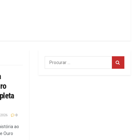
a
ro
pleta
 2026
0
istória ao
de Ouro