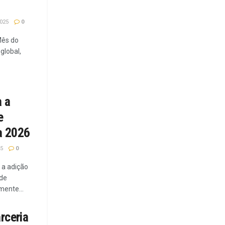
025
0
Mês do
global,
 a
e
a 2026
25
0
a a adição
 de
mente...
rceria