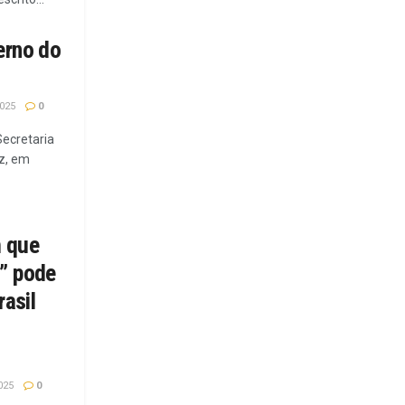
erno do
025
0
Secretaria
iz, em
m que
s” pode
rasil
025
0