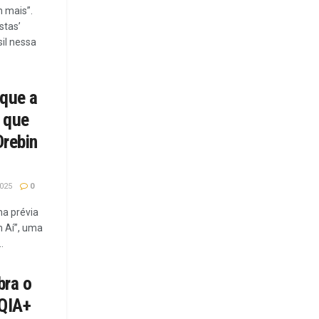
 mais”.
stas’
sil nessa
 que a
a que
Drebin
025
0
a prévia
m Aí”, uma
.
bra o
QIA+