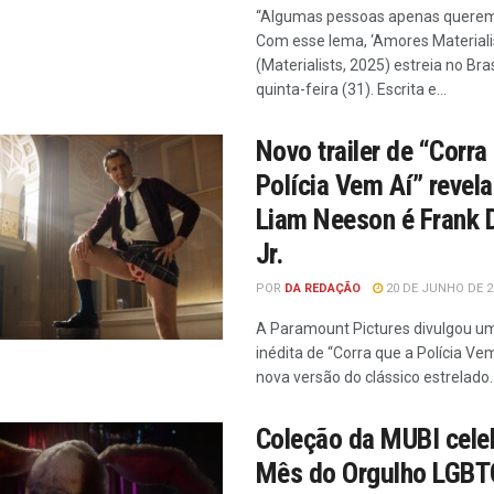
“Algumas pessoas apenas querem
Com esse lema, ‘Amores Materiali
(Materialists, 2025) estreia no Bra
quinta-feira (31). Escrita e...
Novo trailer de “Corra
Polícia Vem Aí” revel
Liam Neeson é Frank 
Jr.
POR
DA REDAÇÃO
20 DE JUNHO DE 2
A Paramount Pictures divulgou um
inédita de “Corra que a Polícia Ve
nova versão do clássico estrelado..
Coleção da MUBI cele
Mês do Orgulho LGBT