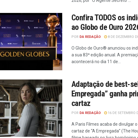
2026, por "O Agente Secreto"...
Confira TODOS os ind
ao Globo de Ouro 202
POR
DA REDAÇÃO
8 DE DEZEMBRO DE
O Globo de Ouro® anunciou os ind
a sua 83ª edição anual. A premiaç
acontecerá no dia 11 de...
Adaptação de best-sel
Empregada” ganha pri
cartaz
POR
DA REDAÇÃO
16 DE SETEMBRO D
A Paris Filmes acaba de divulgar o
cartaz de “A Empregada” (The Ho
filme baseado no livro homônimo es