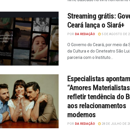
Streaming grátis: Gov
Ceará lança o Siará+
POR
DA REDAÇÃO
5 DE AGOSTO DE 2
O Governo do Ceará, por meio da 
da Cultura e do Cineteatro São Lu
parceria com o Instituto...
Especialistas aponta
“Amores Materialista
refletir tendência do B
aos relacionamentos
modernos
POR
DA REDAÇÃO
28 DE JULHO DE 2