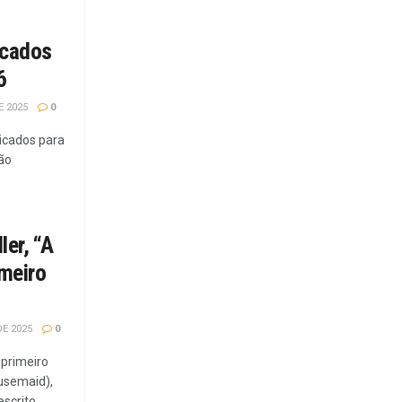
icados
6
 2025
0
icados para
ão
ler, “A
meiro
E 2025
0
 primeiro
usemaid),
crito...