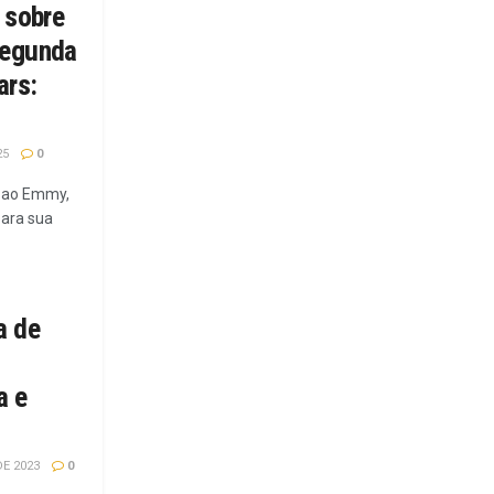
 sobre
segunda
ars:
25
0
a ao Emmy,
para sua
a de
a e
E 2023
0