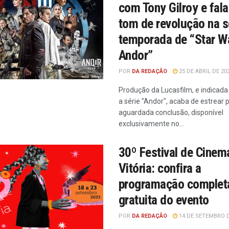
com Tony Gilroy e fala
tom de revolução na 
temporada de “Star W
Andor”
POR
DA REDAÇÃO
25 DE ABRIL DE 20
Produção da Lucasfilm, e indicad
a série "Andor", acaba de estrear 
aguardada conclusão, disponível
exclusivamente no...
30º Festival de Cinem
Vitória: confira a
programação complet
gratuita do evento
POR
DA REDAÇÃO
14 DE SETEMBRO D