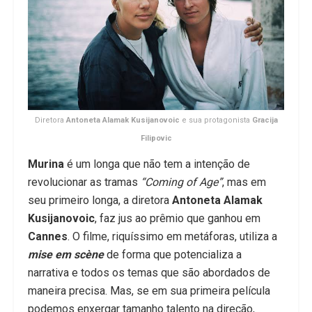
Diretora
Antoneta Alamak Kusijanovoic
e sua protagonista
Gracija
Filipovic
Murina
é um longa que não tem a intenção de
revolucionar as tramas
“Coming of Age”
, mas em
seu primeiro longa, a diretora
Antoneta Alamak
Kusijanovoic
, faz jus ao prêmio que ganhou em
Cannes
. O filme, riquíssimo em metáforas, utiliza a
mise em scène
de forma que potencializa a
narrativa e todos os temas que são abordados de
maneira precisa. Mas, se em sua primeira película
podemos enxergar tamanho talento na direção,