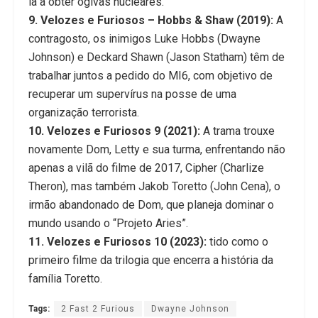
la a obter ogivas nucleares.
9. Velozes e Furiosos – Hobbs & Shaw (2019):
A
contragosto, os inimigos Luke Hobbs (Dwayne
Johnson) e Deckard Shawn (Jason Statham) têm de
trabalhar juntos a pedido do MI6, com objetivo de
recuperar um supervírus na posse de uma
organização terrorista.
10. Velozes e Furiosos 9 (2021):
A trama trouxe
novamente Dom, Letty e sua turma, enfrentando não
apenas a vilã do filme de 2017, Cipher (Charlize
Theron), mas também Jakob Toretto (John Cena), o
irmão abandonado de Dom, que planeja dominar o
mundo usando o “Projeto Aries”.
11. Velozes e Furiosos 10 (2023):
tido como o
primeiro filme da trilogia que encerra a história da
família Toretto.
Tags:
2 Fast 2 Furious
Dwayne Johnson