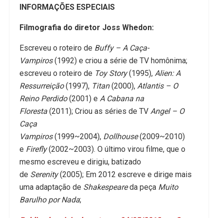
INFORMAÇÕES ESPECIAIS
Filmografia do diretor Joss Whedon:
Escreveu o roteiro de
Buffy – A Caça-
Vampiros
(1992) e criou a série de TV homônima;
escreveu o roteiro de
Toy Story
(1995),
Alien: A
Ressurreição
(1997),
Titan
(2000),
Atlantis – O
Reino Perdido
(2001) e
A Cabana na
Floresta
(2011); Criou as séries de TV
Angel – O
Caça
Vampiros
(1999~2004),
Dollhouse
(2009~2010)
e
Firefly
(2002~2003). O último virou filme, que o
mesmo escreveu e dirigiu, batizado
de
Serenity
(2005); Em 2012 escreve e dirige mais
uma adaptação de
Shakespeare
da peça
Muito
Barulho por Nada
;