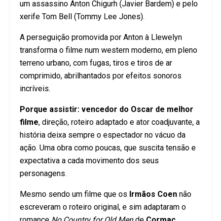
um assassino Anton Chigurh (Javier Bardem) e pelo
xerife Tom Bell (Tommy Lee Jones).
A perseguição promovida por Anton à Llewelyn
transforma o filme num western moderno, em pleno
terreno urbano, com fugas, tiros e tiros de ar
comprimido, abrilhantados por efeitos sonoros
incríveis.
Porque assistir:
vencedor do Oscar de melhor
filme
, direção, roteiro adaptado e ator coadjuvante, a
história deixa sempre o espectador no vácuo da
ação. Uma obra como poucas, que suscita tensão e
expectativa a cada movimento dos seus
personagens.
Mesmo sendo um filme que os
Irmãos Coen
não
escreveram o roteiro original, e sim adaptaram o
romance
No Country for Old Men
de
Cormac